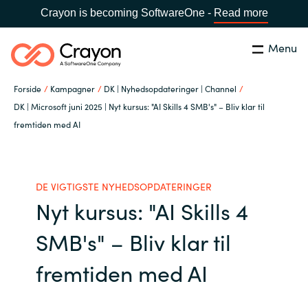
Crayon is becoming SoftwareOne -
Read more
Menu
Søg
Luk
Forside
Kampagner
DK | Nyhedsopdateringer | Channel
Om os
DK | Microsoft juni 2025 | Nyt kursus: "AI Skills 4 SMB's" – Bliv klar til
fremtiden med AI
Lokation:
Denmark
VÆLG EN CRAYON-LOKATION
Services
DE VIGTIGSTE NYHEDSOPDATERINGER
Global site
Softwarepartnere
Nyt kursus: "AI Skills 4
Africa
SMB's" – Bliv klar til
Channel Partner
Australia
fremtiden med AI
Viden
Austria