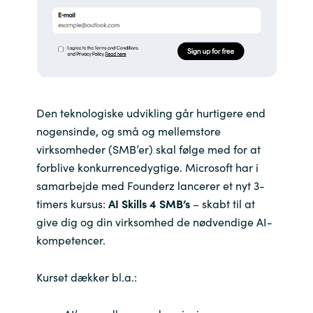
India
Indonesia
Kingdom of Saudi Arabia
Den teknologiske udvikling går hurtigere end
nogensinde, og små og mellemstore
Kuwait
virksomheder (SMB’er) skal følge med for at
forblive konkurrencedygtige. Microsoft har i
Latvia
samarbejde med Founderz lancerer et nyt 3-
Lithuania
timers kursus:
AI Skills 4 SMB’s
– skabt til at
give dig og din virksomhed de nødvendige AI-
Malaysia
kompetencer.
Middle East
Kurset dækker bl.a.:
Netherlands