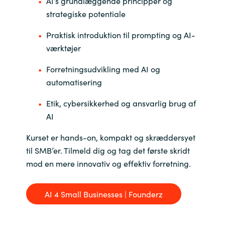
AI’s grundlæggende principper og
strategiske potentiale
Norway
Praktisk introduktion til prompting og AI-
værktøjer
Oman
Forretningsudvikling med AI og
Philippines
automatisering
Poland
Etik, cybersikkerhed og ansvarlig brug af
AI
Portugal
Kurset er hands-on, kompakt og skræddersyet
Qatar
til SMB’er. Tilmeld dig og tag det første skridt
mod en mere innovativ og effektiv forretning.
Romania
AI 4 Small Businesses | Founderz
Serbia