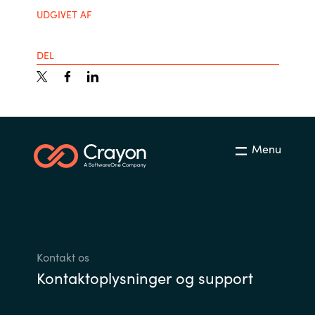
Slovenia
UDGIVET AF
Singapore
DEL
Spain
Sri Lanka
Sweden
Menu
Switzerland
Ukraine
United Kingdom
Kontakt os
Kontaktoplysninger og support
United States