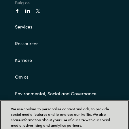
Følg os
Services
Ressourcer
Karriere
Om os
Environmental, Social and Governance
We use cookies to personalise content and ads, to provide
Customer Terms and Conditions
social media features and to analyse our traffic. We also
share information about your use of our site with our social
media, advertising and analytics partners.