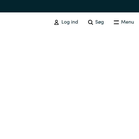
Log ind
Søg
Menu
Australia
Czechia
Finland