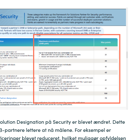
Germany
India
Kuwait
Malaysia
Norway
Poland
Romania
olution Designation på Security er blevet ændret. Dette
B-partnere lettere at nå målene. For eksempel er
Singapore
ificeringer blevet reduceret, hvilket muliggør opfyldelsen