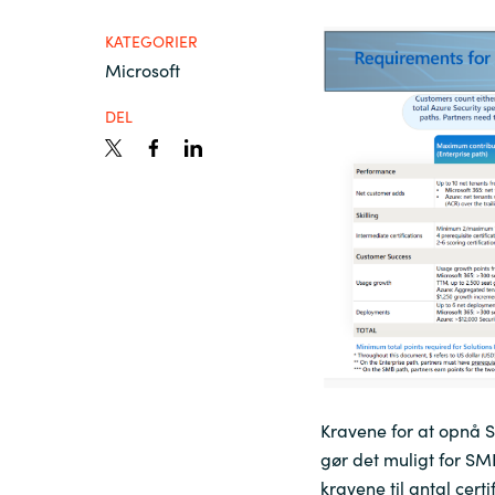
France
Viden
KATEGORIER
Microsoft
Iceland
DEL
Karriere
Kingdom of Saudi Arabia
Lithuania
Kontakt os
Netherlands
Philippines
Qatar
Kravene for at opnå S
gør det muligt for SM
Slovenia
kravene til antal cert