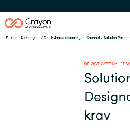
Forside
Kampagner
DK | Nyhedsopdateringer | Channel
Solution Partne
Om os
DE VIGTIGSTE NYHEDS
Services
Solutio
Global site
Design
Softwarepartnere
Austria
krav
Denmark
Channel Partner