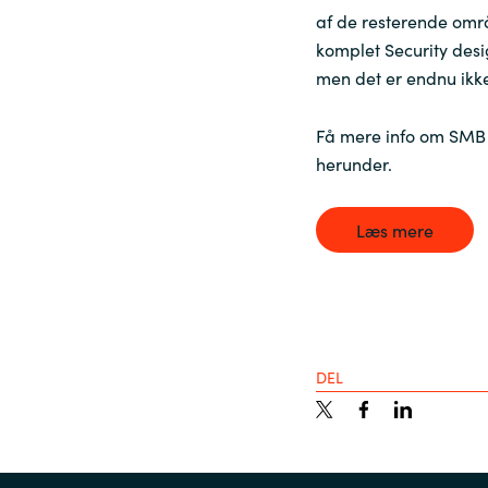
af de resterende om
Sri Lanka
komplet Security desi
men det er endnu ikk
Ukraine
Få mere info om SMB p
herunder.
Læs mere
DEL