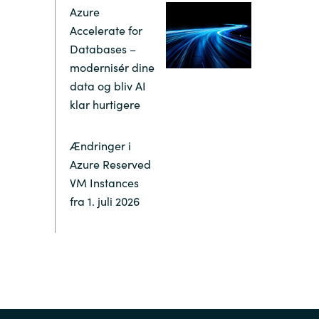
Azure
Switzerland
Accelerate for
Databases –
modernisér dine
United States
data og bliv AI
klar hurtigere
Ændringer i
Azure Reserved
VM Instances
fra 1. juli 2026