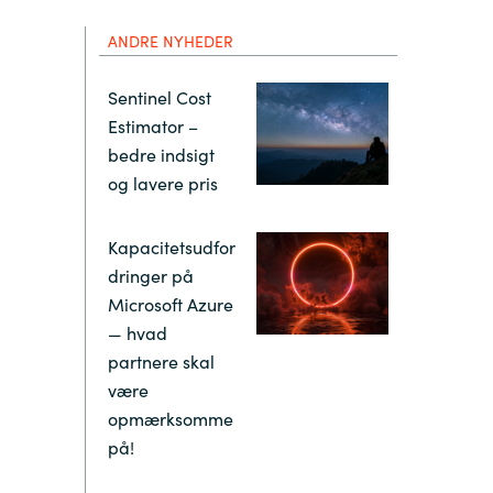
Hungary
ANDRE NYHEDER
Indonesia
Sentinel Cost
Estimator –
Latvia
bedre indsigt
og lavere pris
Middle East
Kapacitetsudfor
Oman
dringer på
Microsoft Azure
— hvad
Portugal
partnere skal
være
Serbia
opmærksomme
på!
Spain