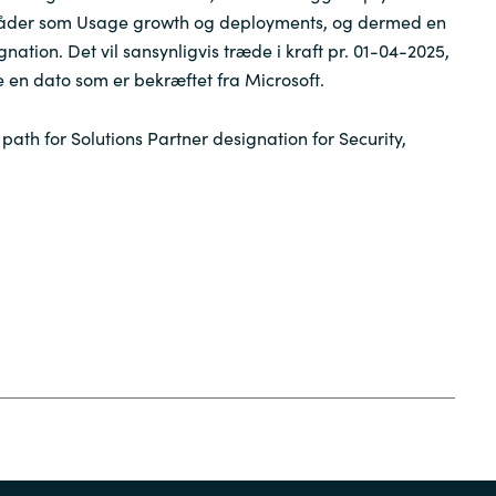
råder som Usage
growth
og
deployments
, og dermed en
Sweden
gnation.
Det vil
sansynligvis
træde i kraft pr. 01-04-2025,
e en
dato som er bekræftet fra Microsoft.
United Kingdom
ath for Solutions Partner designation for Security,