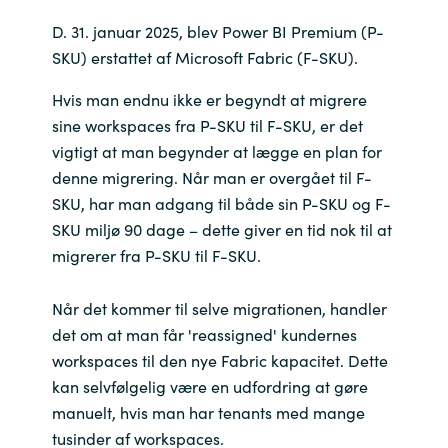
Bulgaria
D. 31. januar 2025, blev Power BI Premium (P-
Karriere
SKU) erstattet af Microsoft Fabric (F-SKU).
Czechia
Hvis man endnu ikke er begyndt at migrere
Kontakt os
sine workspaces fra P-SKU til F-SKU, er det
Denmark
vigtigt at man begynder at lægge en plan for
denne migrering. Når man er overgået til F-
Estonia
SKU, har man adgang til både sin P-SKU og F-
SKU miljø 90 dage – dette giver en tid nok til at
Finland
migrerer fra P-SKU til F-SKU.
France
Når det kommer til selve migrationen, handler
Germany
det om at man får 'reassigned' kundernes
workspaces til den nye Fabric kapacitet. Dette
Hungary
kan selvfølgelig være en udfordring at gøre
manuelt, hvis man har tenants med mange
Iceland
tusinder af workspaces.