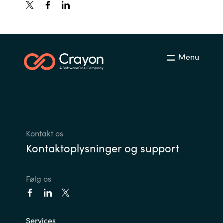
Norway
Oman
Menu
Philippines
Poland
Portugal
Kontakt os
Kontaktoplysninger og support
Qatar
Romania
Følg os
Serbia
Services