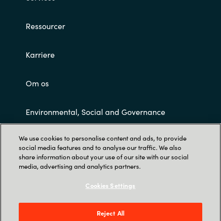
Slovenia
Ressourcer
Singapore
Spain
Karriere
Sri Lanka
Om os
Sweden
Environmental, Social and Governance
Switzerland
We use cookies to personalise content and ads, to provide
Customer Terms and Conditions
social media features and to analyse our traffic. We also
Ukraine
share information about your use of our site with our social
media, advertising and analytics partners.
United Kingdom
Cookies Settings
United States
Reject All