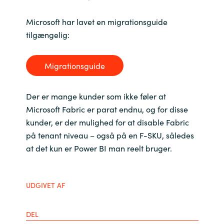
India
Microsoft har lavet en migrationsguide
tilgængelig:
Indonesia
Migrationsguide
Kingdom of Saudi Arabia
Kuwait
Der er mange kunder som ikke føler at
Microsoft Fabric er parat endnu, og for disse
Latvia
kunder, er der mulighed for at disable Fabric
på tenant niveau – også på en F-SKU, således
Lithuania
at det kun er Power BI man reelt bruger.
Malaysia
UDGIVET AF
Middle East
DEL
Netherlands