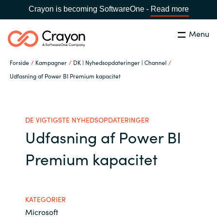
Crayon is becoming SoftwareOne -
Read more
Menu
Søg
Luk
Forside
Kampagner
DK | Nyhedsopdateringer | Channel
Om os
Udfasning af Power BI Premium kapacitet
Lokation:
Denmark
VÆLG EN CRAYON-LOKATION
Services
DE VIGTIGSTE NYHEDSOPDATERINGER
Udfasning af Power BI
Global site
Softwarepartnere
Premium kapacitet
Africa
Channel Partner
Australia
KATEGORIER
Viden
Austria
Microsoft