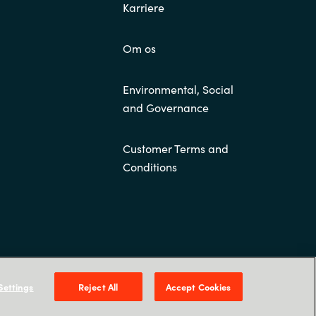
Karriere
Om os
Environmental, Social
and Governance
Customer Terms and
Conditions
Tobaksvejen 2A, 3., DK-2860 Søborg
Settings
Reject All
Accept Cookies