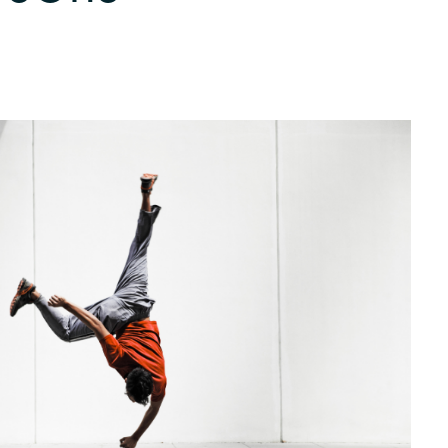
Germany
India
Kuwait
Malaysia
Norway
Poland
Romania
Singapore