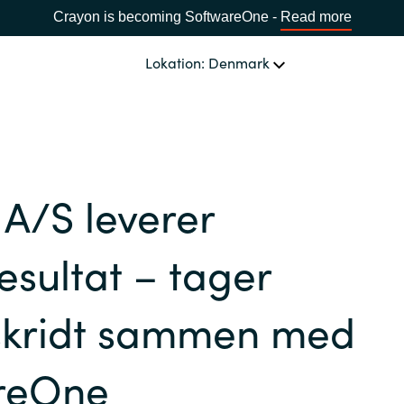
Crayon is becoming SoftwareOne -
Read more
Lokation: Denmark
OM OS
Ledelsen Crayon A/S
VÆLG EN CRAYON-LOKATION
A/S leverer
Africa
esultat – tager
Bulgaria
skridt sammen med
Estonia
reOne