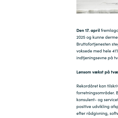
Sri Lanka
Ukraine
Den 17. april
fremlagd
2025 og kunne dermed 
Bruttofortjenesten 
voksede med hele 41%.
indtjeningsevne på tv
Lønsom vækst på tvær
Rekordåret kan tilskr
forretningsområder. B
konsulent- og servic
positive udvikling af
efter rådgivning, sof