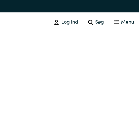
Log ind
Søg
Menu
Australia
Czechia
Finland