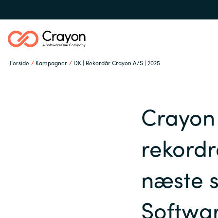
Forside
Kampagner
DK | Rekordår Crayon A/S | 2025
Om os
Crayon 
Services
Global site
rekordr
Softwarepartnere
Austria
næste 
Denmark
Channel Partner
Softwa