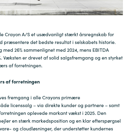
Sweden
United Kingdom
e Crayon A/S et usædvanligt stærkt årsregnskab for
præsentere det bedste resultat i selskabets historie.
steg med 26% sammenlignet med 2024, mens EBITDA
 Væksten er drevet af solid salgsfremgang og en styrket
ærs af forretningen.
s af forretningen
ives fremgang i alle Crayons primære
åde licenssalg – via direkte kunder og partnere – samt
eforretningen oplevede markant vækst i 2025. Den
spejler en stærk markedsposition og en klar efterspørgsel
tware- og cloudløsninger, der understøtter kundernes