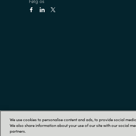
Følg os
We use cookies to personalise content and ads, to provide social media 
Trust Center
We also share information about your use of our site with our social me
partners.