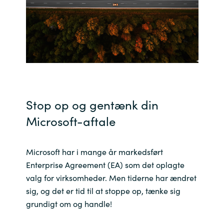
Bulgaria
Karriere
Czechia
Kontakt os
Denmark
Estonia
Stop op og gentænk din
Finland
Microsoft-aftale
France
Microsoft har i mange år markedsført
Enterprise Agreement (EA) som det oplagte
Germany
valg for virksomheder. Men tiderne har ændret
sig, og det er tid til at stoppe op, tænke sig
Hungary
grundigt om og handle!
Iceland