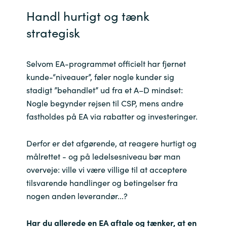
Slovenia
Handl hurtigt og tænk
Singapore
strategisk
Spain
Selvom EA-programmet officielt har fjernet
kunde-“niveauer”, føler nogle kunder sig
Sri Lanka
stadigt ”behandlet” ud fra et A–D mindset:
Nogle begynder rejsen til CSP, mens andre
Sweden
fastholdes på EA via rabatter og investeringer.
Switzerland
Derfor er det afgørende, at reagere hurtigt og
Ukraine
målrettet - og på ledelsesniveau bør man
overveje: ville vi være villige til at acceptere
United Kingdom
tilsvarende handlinger og betingelser fra
nogen anden leverandør...?
United States
Har du allerede en EA aftale og tænker, at en