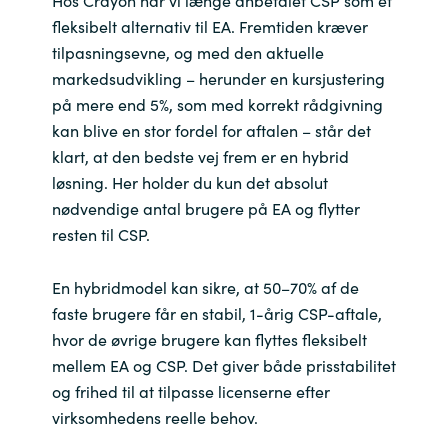
Hos Crayon har vi længe anbefalet CSP som et
fleksibelt alternativ til EA. Fremtiden kræver
Norway
tilpasningsevne, og med den aktuelle
markedsudvikling – herunder en kursjustering
Oman
på mere end 5%, som med korrekt rådgivning
kan blive en stor fordel for aftalen – står det
Philippines
klart, at den bedste vej frem er en hybrid
løsning. Her holder du kun det absolut
Poland
nødvendige antal brugere på EA og flytter
resten til CSP.
Portugal
En hybridmodel kan sikre, at 50–70% af de
Qatar
faste brugere får en stabil, 1-årig CSP-aftale,
hvor de øvrige brugere kan flyttes fleksibelt
Romania
mellem EA og CSP. Det giver både prisstabilitet
og frihed til at tilpasse licenserne efter
Serbia
virksomhedens reelle behov.