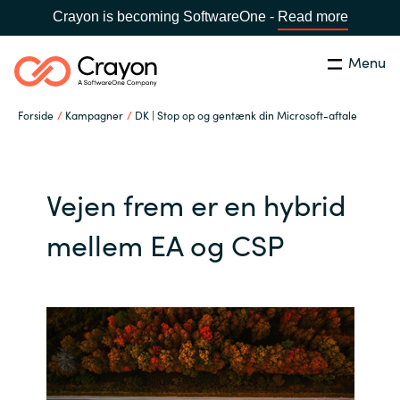
Crayon is becoming SoftwareOne -
Read more
Menu
Søg
Luk
Forside
Kampagner
DK | Stop op og gentænk din Microsoft-aftale
Om os
Lokation:
Denmark
VÆLG EN CRAYON-LOKATION
Services
Vejen frem er en hybrid
mellem EA og CSP
Global site
Softwarepartnere
Africa
Channel Partner
Australia
Viden
Austria