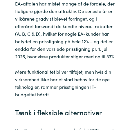
EA-aftalen har mistet mange af de fordele, der
India
tidligere gjorde den attraktiv. De seneste år er
vilkårene gradvist blevet forringet, og i
Indonesia
efteråret forsvandt de kendte niveau-rabatter
(A, B, C & D), hvilket for nogle EA-kunder har
Kingdom of Saudi Arabia
betydet en prisstigning på hele 12% – og det er
endda før den varslede prisstigning pr. 1. juli
Kuwait
2026, hvor visse produkter stiger med op til 33%.
Latvia
Mere funktionalitet bliver tilføjet, men hvis din
virksomhed ikke har et stort behov for de nye
Lithuania
teknologier, rammer prisstigningen IT-
budgettet hårdt.
Malaysia
Tænk i fleksible alternativer
Middle East
Netherlands