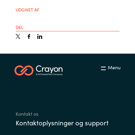
Slovenia
UDGIVET AF
Singapore
DEL
Spain
Sri Lanka
Sweden
Menu
Switzerland
Ukraine
United Kingdom
Kontakt os
Kontaktoplysninger og support
United States