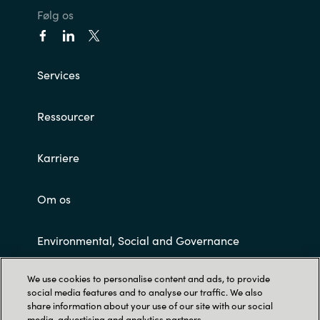
Følg os
Services
Ressourcer
Karriere
Om os
Environmental, Social and Governance
We use cookies to personalise content and ads, to provide
Customer Terms and Conditions
social media features and to analyse our traffic. We also
share information about your use of our site with our social
media, advertising and analytics partners.