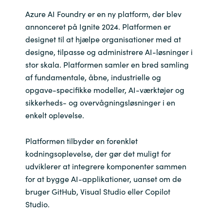
Azure AI Foundry er en ny platform, der blev
Bulgaria
Karriere
annonceret på Ignite 2024. Platformen er
Czechia
designet til at hjælpe organisationer med at
designe, tilpasse og administrere AI-løsninger i
Kontakt os
Denmark
stor skala. Platformen samler en bred samling
af fundamentale, åbne, industrielle og
Estonia
opgave-specifikke modeller, AI-værktøjer og
sikkerheds- og overvågningsløsninger i en
Finland
enkelt oplevelse.
France
Platformen tilbyder en forenklet
kodningsoplevelse, der gør det muligt for
Germany
udviklerer at integrere komponenter sammen
for at bygge AI-applikationer, uanset om de
Hungary
bruger GitHub, Visual Studio eller Copilot
Studio.
Iceland