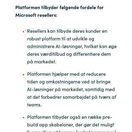
Platformen tilbyder følgende fordele for
India
Microsoft resellers:
Indonesia
Resellers kan tilbyde deres kunder en
robust platform til at udvikle og
Kingdom of Saudi Arabia
administrere AI-løsninger, hvilket kan øge
deres værditilbud og differentiere dem
Kuwait
på markedet.
Latvia
Platformen hjælper med at reducere
tiden og omkostningerne ved at bringe
Lithuania
AI-løsninger på markedet, samtidig med
at det forbedrer samarbejdet på tværs af
Malaysia
teams.
Middle East
Platformen tilbyder også en række pre-
build app skabeloner, der gør det muligt
Netherlands
for resellers at komme hurtigt i gang med