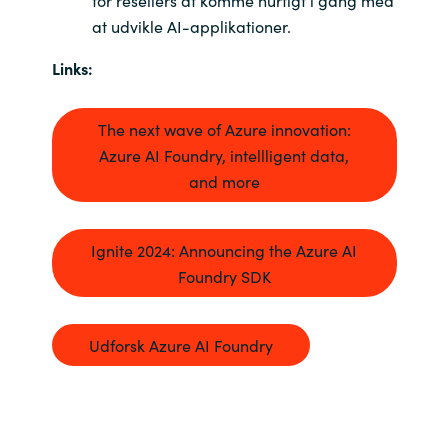
at udvikle AI-applikationer.
Norway
Links:
Oman
The next wave of Azure innovation:
Philippines
Azure AI Foundry, intellligent data,
and more
Poland
Portugal
Ignite 2024: Announcing the Azure AI
Foundry SDK
Qatar
Udforsk Azure AI Foundry
Romania
Serbia