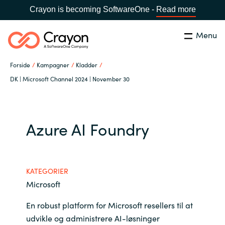
Crayon is becoming SoftwareOne -
Read more
Menu
Søg
Luk
Forside
Kampagner
Kladder
Om os
DK | Microsoft Channel 2024 | November 30
Lokation:
Denmark
VÆLG EN CRAYON-LOKATION
Services
Azure AI Foundry
Global site
Softwarepartnere
Africa
KATEGORIER
Channel Partner
Microsoft
Australia
En robust platform for Microsoft resellers til at
Viden
Austria
udvikle og administrere AI-løsninger