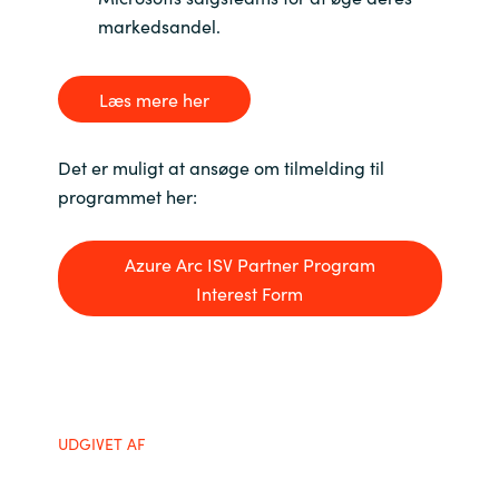
Slovenia
markedsandel.
Singapore
Læs mere her
Spain
Det er muligt at ansøge om tilmelding til
Sri Lanka
programmet her:
Sweden
Azure Arc ISV Partner Program
Switzerland
Interest Form
Ukraine
United Kingdom
UDGIVET AF
United States