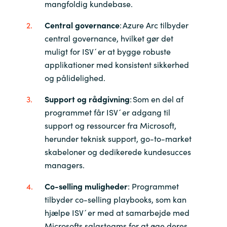
mangfoldig kundebase.
Norway
Central governance
: Azure Arc tilbyder
central governance, hvilket gør det
Oman
muligt for ISV´er at bygge robuste
applikationer med konsistent sikkerhed
Philippines
og pålidelighed.
Support og rådgivning
: Som en del af
Poland
programmet får ISV´er adgang til
support og ressourcer fra Microsoft,
Portugal
herunder teknisk support, go-to-market
skabeloner og dedikerede kundesucces
Qatar
managers.
Romania
Co-selling muligheder
: Programmet
tilbyder co-selling playbooks, som kan
Serbia
hjælpe ISV´er med at samarbejde med
Microsofts salgsteams for at øge deres