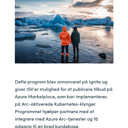
Bulgaria
Karriere
Czechia
Kontakt os
Denmark
Estonia
Finland
France
Dette program blev annonceret på Ignite og
giver ISV'er mulighed for at publicere tilbud på
Germany
Azure Marketplace, som kan implementeres
på Arc-aktiverede Kubernetes-klynger.
Hungary
Programmet hjælper partnere med at
integrere med Azure Arc-tjenester og få
Iceland
adgang til en bred kundebase.