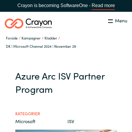
Crayon is becoming SoftwareOne -
Read more
Menu
Søg
Luk
Forside
Kampagner
Kladder
Om os
DK | Microsoft Channel 2024 | November 29
Lokation:
Denmark
VÆLG EN CRAYON-LOKATION
Services
Azure Arc ISV Partner
Global site
Softwarepartnere
Program
Africa
Channel Partner
Australia
KATEGORIER
Microsoft
ISV
Viden
Austria