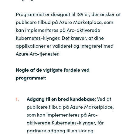
India
Programmet er designet til ISV'er, der ønsker at
publicere tilbud på Azure Marketplace, som
Indonesia
kan implementeres på Arc-aktiverede
Kubernetes-klynger. Det kræver, at dine
Kingdom of Saudi Arabia
applikationer er valideret og integreret med
Azure Arc-tjenester.
Kuwait
Nogle af de vigtigste fordele ved
Latvia
programmet:
Lithuania
Adgang til en bred kundebase
: Ved at
Malaysia
publicere tilbud på Azure Marketplace,
som kan implementeres på Arc-
Middle East
aktiverede Kubernetes-klynger, får
partnere adgang til en stor og
Netherlands