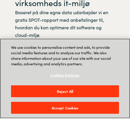
virksomheds it-miljø
Baseret på dine egne data udarbejder vi en
gratis SPOT-rapport med anbefalinger til,
hvordan du kan optimere dit software og
cloud-miljø.
Vi ser at virksomhederne typisk kan spare
We use cookies to personalise content and ads, to provide
social media features and to analyse our traffic. We also
omkring 30% i gennemsnit og samtidig opnå
share information about your use of our site with our social
den ønskede forretningsmæssige værdi.
media, advertising and analytics partners.
Cookies Settings
Du får en kort opsummerende rapport, der
dækker begivenheder eller forhold i dit it-
Reject All
miljø, som kan have en umiddelbar og
væsentlig effekt på dine software- og Cloud
investeringer. Ligeledes identificerer vi
Accept Cookies
eventuelle risici i forbindelse med en potentiel
Software audit.