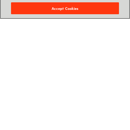
Accept Cookies
Se vores on-demand webinarserie i tre afsnit
om Workplace from Facebook:
Hvad
,
hvorfor
and
hvordan
.
Nyheder, grupper, chat og
meget mere