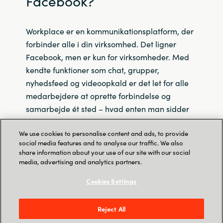
Facebook?
Workplace er en kommunikationsplatform, der
forbinder alle i din virksomhed. Det ligner
Facebook, men er kun for virksomheder. Med
kendte funktioner som chat, grupper,
nyhedsfeed og videoopkald er det let for alle
medarbejdere at oprette forbindelse og
samarbejde ét sted – hvad enten man sidder
bag en computer eller er
We use cookies to personalise content and ads, to provide
frontlinjemedarbejder med en mobil enhed.
social media features and to analyse our traffic. We also
Det er hurtigt at downloade Workplace-appen
share information about your use of our site with our social
til mobilen, og da de fleste allerede kender
media, advertising and analytics partners.
Facebook, kan de begynde at bruge værktøjet
Cookies Settings
uden den store vejledning.
Reject All