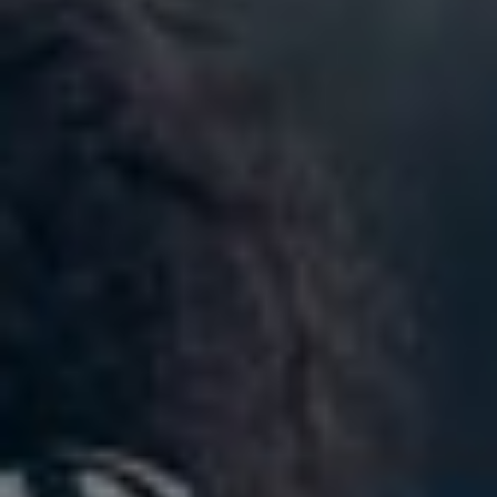
Norway
Oman
Philippines
Poland
Portugal
Qatar
Romania
Serbia