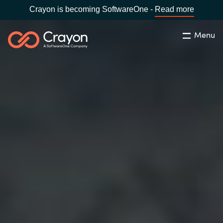
Crayon is becoming SoftwareOne -
Read more
Menu
Søg
Luk
Om os
Lokation:
Denmark
VÆLG EN CRAYON-LOKATION
Services
Global site
Softwarepartnere
Africa
Channel Partner
Australia
Viden
Austria