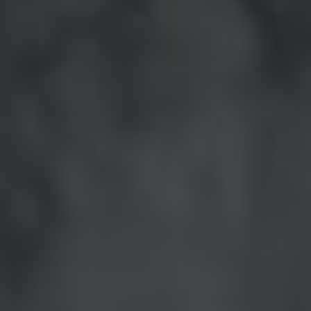
Bulgaria
Karriere
Czechia
Kontakt os
Denmark
Estonia
Finland
France
Germany
Hungary
Iceland