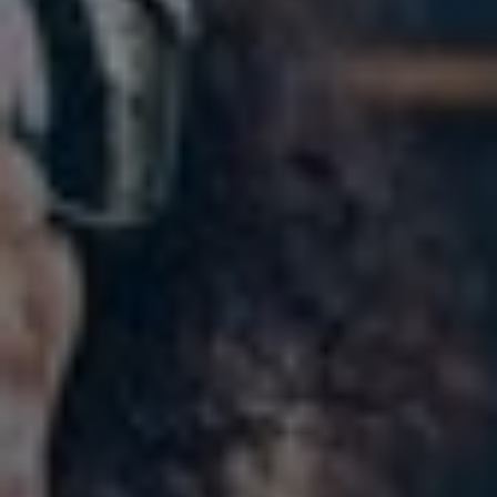
Slovenia
Singapore
Spain
Sri Lanka
Sweden
Switzerland
Ukraine
United Kingdom
United States