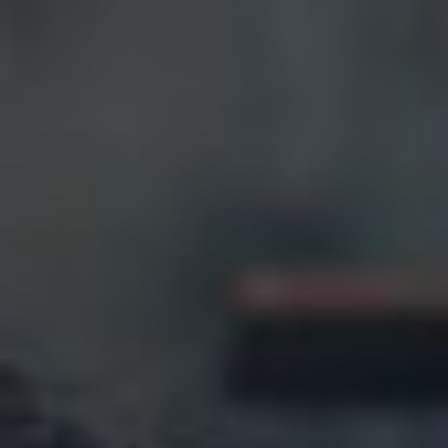
India
Indonesia
Kingdom of Saudi Arabia
Kuwait
Latvia
Lithuania
Malaysia
Middle East
Netherlands