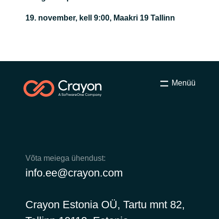
Bulgaria
19. november, kell 9:00, Maakri 19 Tallinn
Võta meiega ühendust
Czechia
Karjäär
Denmark
Menüü
Estonia
Finland
France
Võta meiega ühendust:
Germany
info.ee@crayon.com
Hungary
Crayon Estonia OÜ, Tartu mnt 82,
Iceland