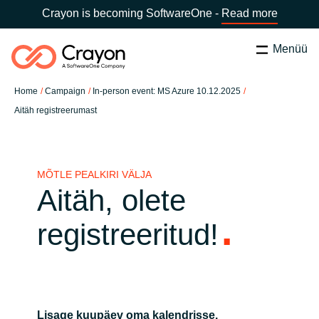
Crayon is becoming SoftwareOne -
Read more
Menüü
Otsi
Close
Home
Campaign
In-person event: MS Azure 10.12.2025
Meie Oskused
Aitäh registreerumast
Vali riik:
Estonia
VALI KEEL
Tarkvarapartnerid
MÕTLE PEALKIRI VÄLJA
Aitäh, olete
Global site
Ressursid
registreeritud!
Africa
Channel partner
Australia
Meist
Austria
Lisage kuupäev oma kalendrisse.