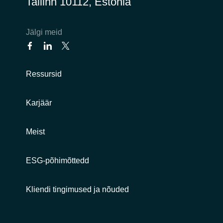
Tallinn 10112, Estonia
India
Jälgi meid
Indonesia
Kingdom of Saudi Arabia
Ressursid
Kuwait
Karjäär
Latvia
Meist
Lithuania
ESG-põhimõttedd
Malaysia
Kliendi tingimused ja nõuded
Middle East
Netherlands