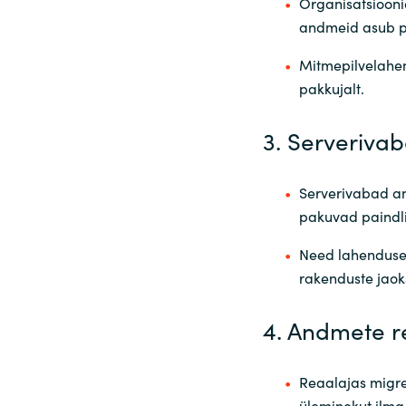
Organisatsiooni
andmeid asub pi
Mitmepilvelahen
pakkujalt.
3. Serverivab
Serverivabad a
pakuvad paindl
Need lahenduse
rakenduste jaok
4. Andmete r
Reaalajas migre
üleminekut ilma