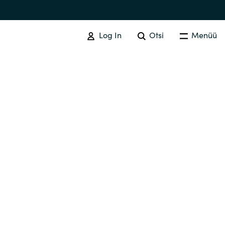
Log In
Otsi
Menüü
SOFTWARE PROCUREMENT
Overview
Australia
Czechia
Finland