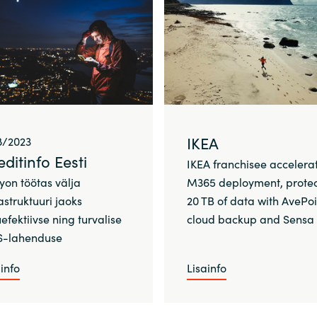
IKEA
8/2023
ditinfo Eesti
IKEA franchisee accelera
yon töötas välja
M365 deployment, protec
astruktuuri jaoks
20 TB of data with AvePoi
efektiivse ning turvalise
cloud backup and Sensa
-lahenduse
info
Lisainfo