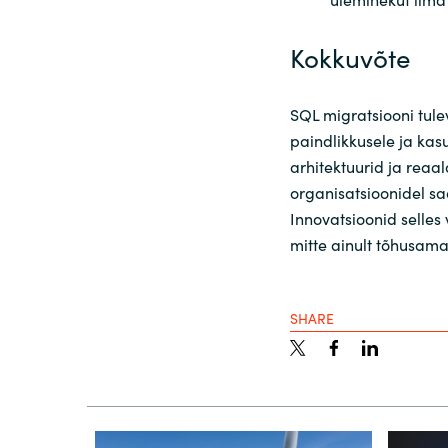
Kokkuvõte
SQL migratsiooni tul
paindlikkusele ja kas
arhitektuurid ja rea
organisatsioonidel s
Innovatsioonid sell
mitte ainult tõhusamak
SHARE