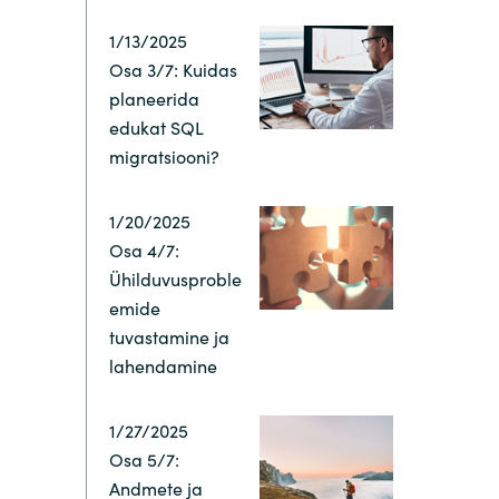
1/13/2025
Switzerland
Osa 3/7: Kuidas
planeerida
United States
edukat SQL
migratsiooni?
1/20/2025
Osa 4/7:
Ühilduvusproble
emide
tuvastamine ja
lahendamine
1/27/2025
Osa 5/7:
Andmete ja