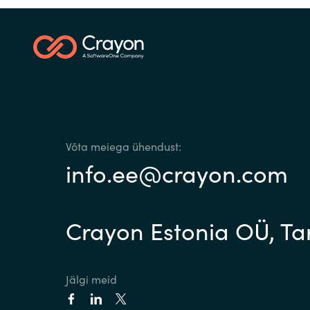
Võta meiega ühendust:
info.ee@crayon.com
Crayon Estonia OÜ, Tart
Jälgi meid