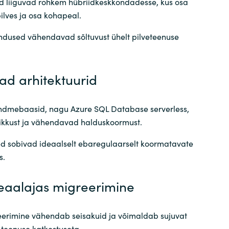
d liiguvad rohkem hübriidkeskkondadesse, kus osa
lves ja osa kohapeal.
dused vähendavad sõltuvust ühelt pilveteenuse
ad arhitektuurid
ndmebaasid, nagu Azure SQL Database serverless,
ikkust ja vähendavad halduskoormust.
d sobivad ideaalselt ebaregulaarselt koormatavate
s.
eaalajas migreerimine
erimine vähendab seisakuid ja võimaldab sujuvat
 teenuse katkestuseta.