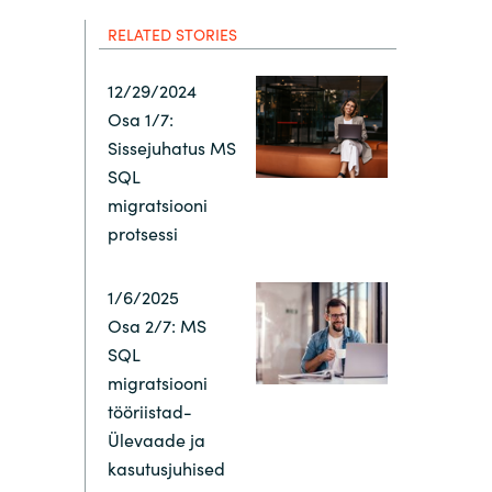
Hungary
RELATED STORIES
Indonesia
12/29/2024
Osa 1/7:
Latvia
Sissejuhatus MS
SQL
Middle East
migratsiooni
protsessi
Oman
1/6/2025
Osa 2/7: MS
Portugal
SQL
migratsiooni
Serbia
tööriistad-
Ülevaade ja
Spain
kasutusjuhised