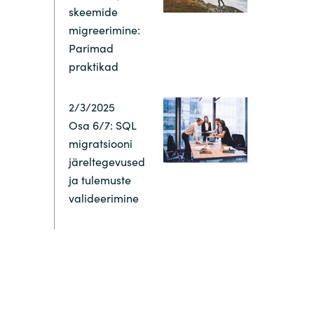
skeemide
migreerimine:
Parimad
praktikad
2/3/2025
Osa 6/7: SQL
migratsiooni
järeltegevused
ja tulemuste
valideerimine