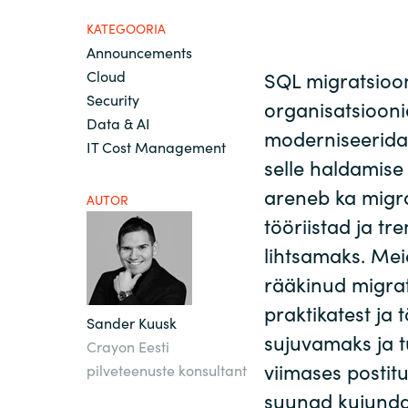
France
Meist
KATEGOORIA
Announcements
Iceland
Cloud
SQL migratsioon
Security
Võta meiega ühendust
organisatsiooni
Kingdom of Saudi Arabia
Data & AI
moderniseerida
IT Cost Management
selle haldamise
Lithuania
Karjäär
areneb ka migra
AUTOR
tööriistad ja t
Netherlands
lihtsamaks. Mei
Philippines
rääkinud migrat
praktikatest ja 
Sander Kuusk
Qatar
sujuvamaks ja t
Crayon Eesti
viimases postit
pilveteenuste konsultant
Slovenia
suunad kujunda