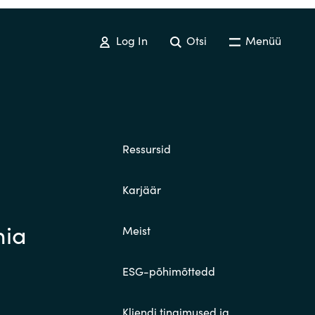
Log In
Otsi
Menüü
Ressursid
Karjäär
nia
Meist
ESG-põhimõttedd
Kliendi tingimused ja