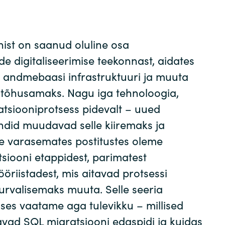
Germany
India
ist on saanud oluline osa
de digitaliseerimise teekonnast, aidates
Kuwait
 andmebaasi infrastruktuuri ja muuta
 tõhusamaks. Nagu iga tehnoloogia,
Malaysia
tsiooniprotsess pidevalt – uued
rendid muudavad selle kiiremaks ja
Norway
e varasemates postitustes oleme
Poland
siooni etappidest, parimatest
tööriistadest, mis aitavad protsessi
Romania
urvalisemaks muuta. Selle seeria
uses vaatame aga tulevikku – millised
Singapore
vad SQL migratsiooni edaspidi ja kuidas