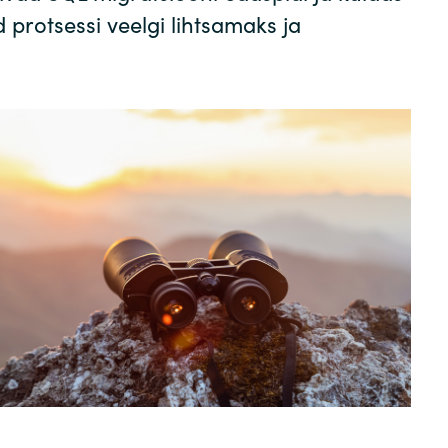
rotsessi veelgi lihtsamaks ja
Sweden
United Kingdom