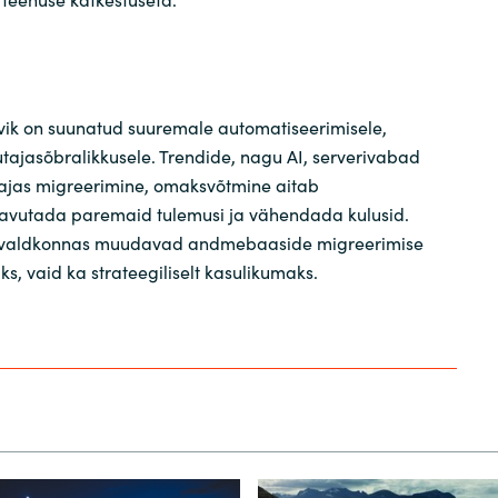
evik on suunatud suuremale automatiseerimisele,
utajasõbralikkusele. Trendide, nagu AI, serverivabad
alajas migreerimine, omaksvõtmine aitab
aavutada paremaid tulemusi ja vähendada kulusid.
es valdkonnas muudavad andmebaaside migreerimise
s, vaid ka strateegiliselt kasulikumaks.