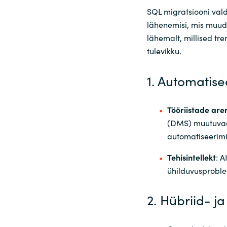
SQL migratsiooni vald
lähenemisi, mis muu
lähemalt, millised tr
tulevikku.
1. Automatis
Tööriistade are
(DMS) muutuvad
automatiseerimi
Tehisintellekt
: 
ühilduvusprobl
2. Hübriid- 