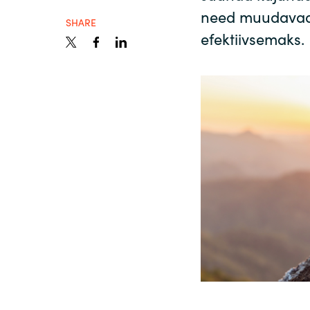
need muudavad p
SHARE
Sri Lanka
efektiivsemaks.
Ukraine