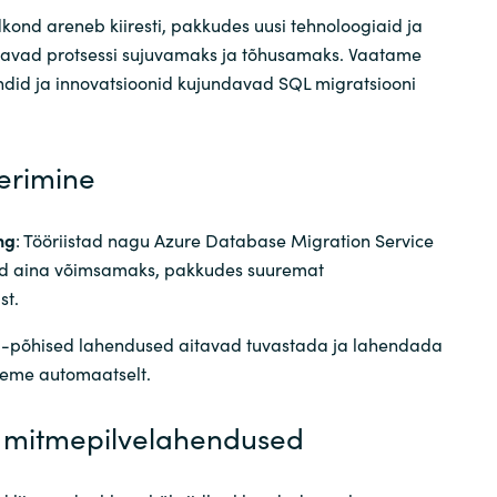
kond areneb kiiresti, pakkudes uusi tehnoloogiaid ja
davad protsessi sujuvamaks ja tõhusamaks. Vaatame
endid ja innovatsioonid kujundavad SQL migratsiooni
eerimine
ng
: Tööriistad nagu Azure Database Migration Service
 aina võimsamaks, pakkudes suuremat
st.
AI-põhised lahendused aitavad tuvastada ja lahendada
eeme automaatselt.
ja mitmepilvelahendused