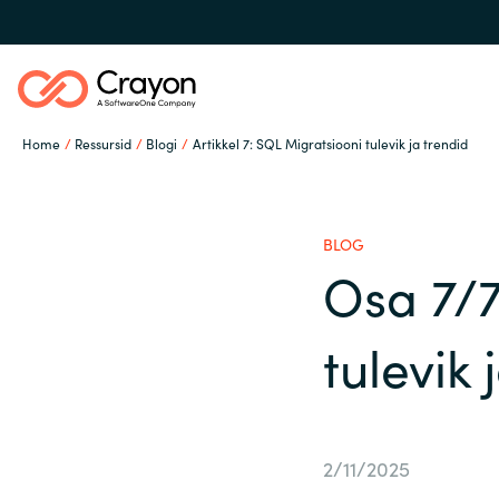
Home
Ressursid
Blogi
Artikkel 7: SQL Migratsiooni tulevik ja trendid
Meie Oskused
BLOG
Tarkvarapartnerid
Osa 7/7
Global site
tulevik 
Ressursid
Austria
Denmark
Channel partner
2/11/2025