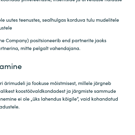
le uutes teenustes, sealhulgas korduva tulu mudelitele
ustele
e Company) positsioneerib end partnerite jaoks
rtnerina, mitte pelgalt vahendajana.
tamine
i ärimudeli ja fookuse mõistmisest, millele järgneb
malikest koostöövaldkondadest ja järgmiste sammude
nemine ei ole „üks lahendus kõigile“, vaid kohandatud
jadustele.