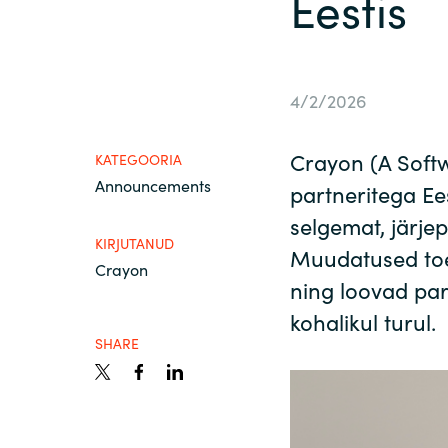
Eestis
France
Meist
Iceland
4/2/2026
Võta meiega ühendust
Kingdom of Saudi Arabia
Crayon (A Sof
KATEGOORIA
Announcements
Lithuania
partneritega Ees
Karjäär
selgemat, järje
KIRJUTANUD
Netherlands
Muudatused toe
Crayon
ning loovad pa
Philippines
kohalikul turul.
SHARE
Qatar
Slovenia