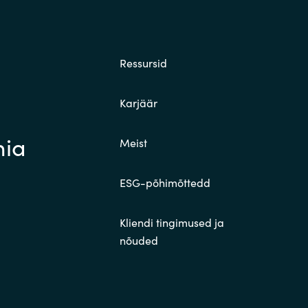
Ressursid
Karjäär
nia
Meist
ESG-põhimõttedd
Kliendi tingimused ja
nõuded