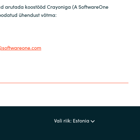
vad arutada koostööd Crayoniga (A SoftwareOne
oodatud ühendust võtma:
@softwareone.com
Vali riik: Estonia