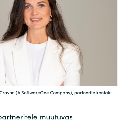
Sweden
United Kingdom
Crayon (A SoftwareOne Company), partnerite kontakt
partneritele muutuvas