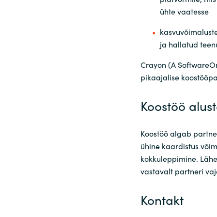
ühte vaatesse
kasvuvõimaluste
ja hallatud teen
Crayon (A SoftwareOn
pikaajalise koostööpa
Koostöö alus
Koostöö algab partner
ühine kaardistus või
kokkuleppimine. Lähe
vastavalt partneri va
Kontakt