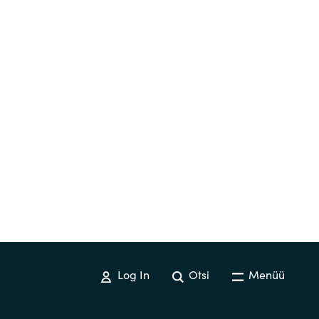
Log In
Otsi
Menüü