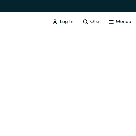
Log In
Otsi
Menüü
SOFTWARE PROCUREMENT
Overview
Australia
Czechia
Finland