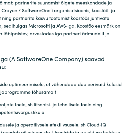
 hõlmab partnerite suunamist õigete meeskondade ja
Crayon / SoftwareOne’i organisatsioonis, koostöö‑ ja
t ning partnerite kasvu toetamist koostöös juhtivate
, sealhulgas Microsofti ja AWS‑iga. Koostöö eesmärk on
 ja läbipaistev, arvestades iga partneri ärimudelit ja
iga (A SoftwareOne Company) saavad
su:
tside optimeerimisele, et vähendada dubleerivaid kulusid
otjaprogramme tõhusamalt
otjate toele, sh litsentsi‑ ja tehnilisele toele ning
petentsivõrgustikule
dusele ja operatiivsele efektiivsusele, sh Cloud‑IQ
 koondab pilveteenuste, litsentside ja arvelduse halduse