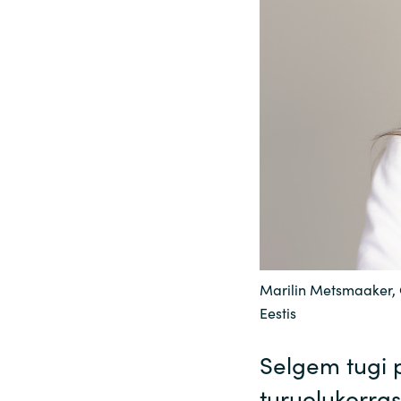
Sri Lanka
Ukraine
Marilin Metsmaaker, 
Eestis
Selgem tugi 
turuolukorras