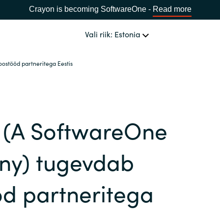
Crayon is becoming SoftwareOne -
Read more
Vali riik: Estonia
stööd partneritega Eestis
MEIE OSKUSED
Software Procurement
VALI KEEL
 (A SoftwareOne
IT Cost Management
Africa
Cloud Services
y) tugevdab
Bulgaria
Data and AI Solutions
d partneritega
Estonia