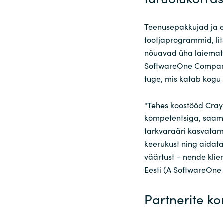
Teenusepakkujad ja 
tootjaprogrammid, lit
nõuavad üha laiemat k
SoftwareOne Company)
tuge, mis katab kogu 
"Tehes koostööd Cra
kompetentsiga, saame
tarkvaraäri kasvatam
keerukust ning aidata
väärtust – nende klie
Eesti (A SoftwareOne
Partnerite ko