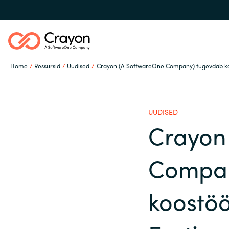
Home
Ressursid
Uudised
Crayon (A SoftwareOne Company) tugevdab koo
Meie Oskused
UUDISED
Tarkvarapartnerid
Crayon
Global site
Compan
Ressursid
Austria
koostöö
Denmark
Channel partner