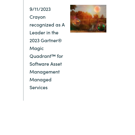
9/11/2023
Switzerland
Crayon
recognized as A
United States
Leader in the
2023 Gartner®
Magic
Quadrant™ for
Software Asset
Management
Managed
Services