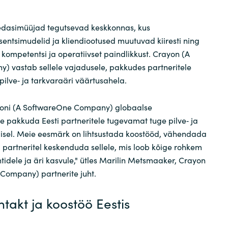
edasimüüjad tegutsevad keskkonnas, kus
sentsimudelid ja kliendiootused muutuvad kiiresti ning
ompetentsi ja operatiivset paindlikkust. Crayon (A
 vastab sellele vajadusele, pakkudes partneritele
pilve‑ ja tarkvaraäri väärtusahela.
yoni (A SoftwareOne Company) globaalse
 pakkuda Eesti partneritele tugevamat tuge pilve‑ ja
isel. Meie eesmärk on lihtsustada koostööd, vähendada
 partneritel keskenduda sellele, mis loob kõige rohkem
ntidele ja äri kasvule," ütles Marilin Metsmaaker, Crayon
 Company) partnerite juht.
ntakt ja koostöö Eestis