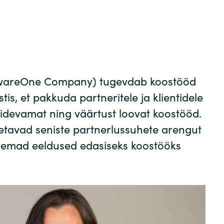
Germany
India
Kuwait
twareOne Company) tugevdab koostööd
Malaysia
tis, et pakkuda partneritele ja klientidele
pidevamat ning väärtust loovat koostööd.
Norway
tavad seniste partnerlussuhete arengut
remad eeldused edasiseks koostööks
Poland
Romania
Singapore