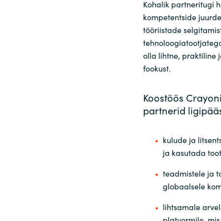
Kohalik partneritugi
kompetentside juurde 
tööriistade selgitamis
tehnoloogiatootjatega
olla lihtne, praktiline
fookust.
Koostöös Crayon
partnerid ligipää
kulude ja litsen
ja kasutada to
teadmistele ja to
globaalsele kom
lihtsamale arvel
platvormile, mis