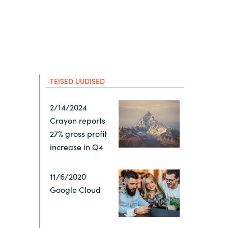
Hungary
Indonesia
Latvia
TEISED UUDISED
Middle East
2/14/2024
Crayon reports
Oman
27% gross profit
increase in Q4
Portugal
11/6/2020
Serbia
Google Cloud
Spain