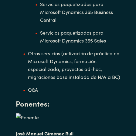
Servicios paquetizados para
India
Microsoft Dynamics 365 Business
Central
Indonesia
Servicios paquetizados para
Microsoft Dynamics 365 Sales
Kingdom of Saudi Arabia
Otros servicios (activación de práctica en
Kuwait
Microsoft Dynamics, formación
especializada, proyectos ad-hoc,
Latvia
migraciones base instalada de NAV a BC)
Lithuania
Q&A
Ponentes:
Malaysia
Middle East
José Manuel Giménez Rull
Netherlands