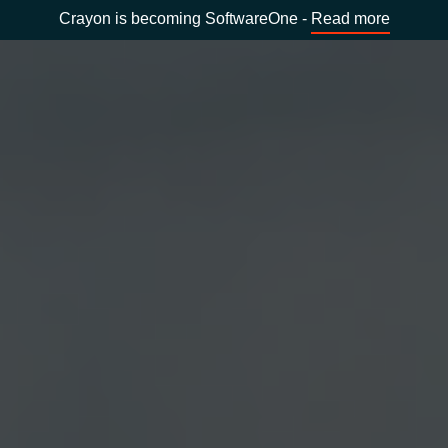
Crayon is becoming SoftwareOne -
Read more