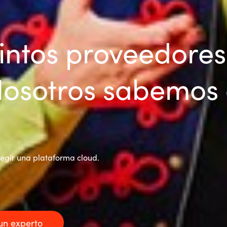
tintos proveedores
Nosotros sabemos
egir una plataforma cloud.
un experto