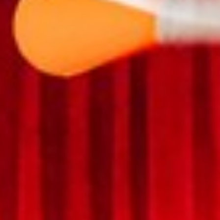
Hungary
Indonesia
Latvia
Middle East
Oman
Portugal
Serbia
Spain