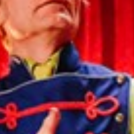
Sweden
United Kingdom