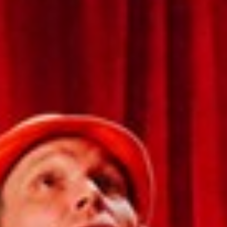
Germany
India
Kuwait
Malaysia
Norway
Poland
Romania
Singapore