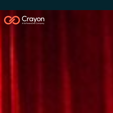
Nuestra experiencia
Software Partners
Global site
Canal Partner
Austria
Denmark
Campañas