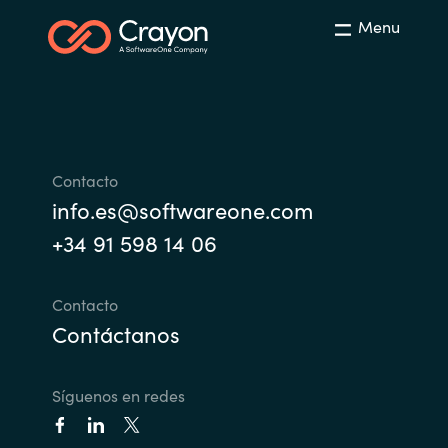
Menu
India
Indonesia
Kingdom of Saudi Arabia
Contacto
Kuwait
info.es@softwareone.com
+34 91 598 14 06
Latvia
Lithuania
Contacto
Contáctanos
Malaysia
Middle East
Síguenos en redes
Netherlands