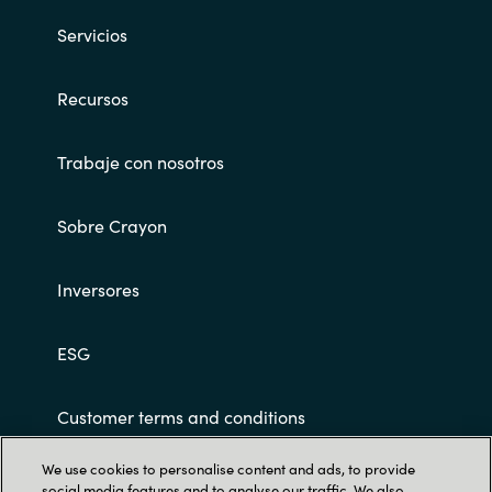
Servicios
Norway
Recursos
Oman
Philippines
Trabaje con nosotros
Poland
Sobre Crayon
Portugal
Inversores
Qatar
ESG
Romania
Customer terms and conditions
Serbia
We use cookies to personalise content and ads, to provide
social media features and to analyse our traffic. We also