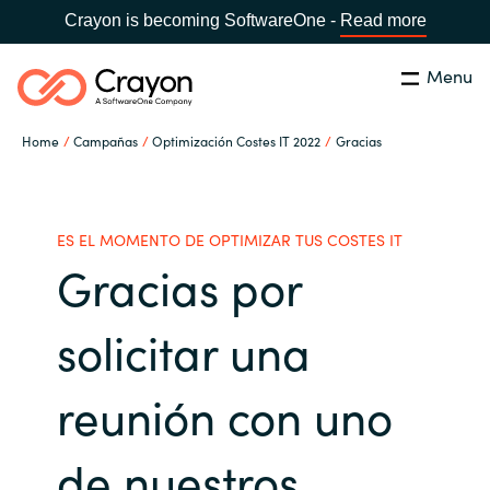
Crayon is becoming SoftwareOne -
Read more
Menu
Buscar
cerrar
Home
Campañas
Optimización Costes IT 2022
Gracias
Nuestra experiencia
Country:
Spain
CHOOSE YOUR LANGUAGE
Software Partners
ES EL MOMENTO DE OPTIMIZAR TUS COSTES IT
Gracias por
Global site
Canal Partner
solicitar una
Africa
Campañas
reunión con uno
Australia
Recursos
de nuestros
Austria