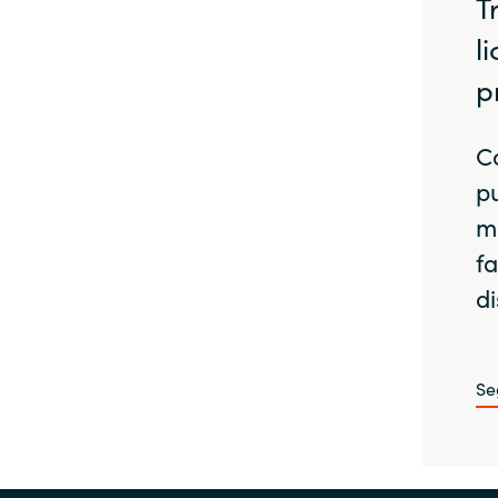
T
l
p
Có
p
m
fa
di
Se