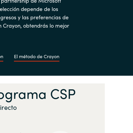
 partnership de Microsoft
 elección depende de los
ngresos y las preferencias de
on Crayon, obtendrás lo mejor
ón
El método de Crayon
programa CSP
irecto