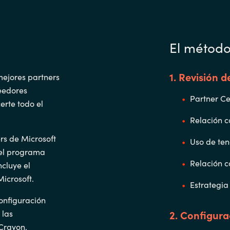
El métod
1. Revisión d
mejores partners
veedores
Partner Ce
erte todo el
Relación 
s de Microsoft
Uso de ten
 del programa
Relación c
ncluye el
icrosoft.
Estrategia
onfiguración
 las
2. Configurac
 Crayon.