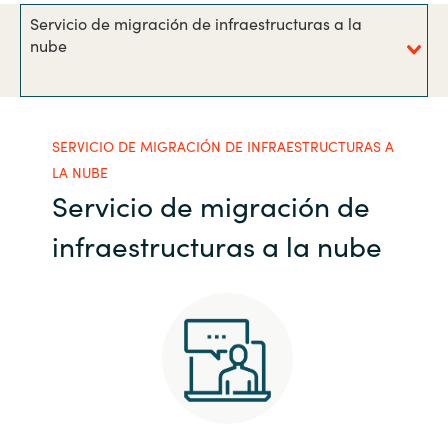
Servicio de migración de infraestructuras a la
India
nube
Indonesia
Kingdom of Saudi Arabia
SERVICIO DE MIGRACIÓN DE INFRAESTRUCTURAS A
LA NUBE
Kuwait
Servicio de migración de
infraestructuras a la nube
Latvia
Lithuania
Malaysia
Middle East
Netherlands