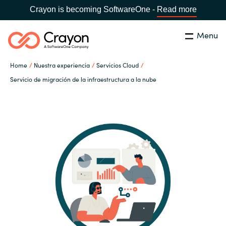
Crayon is becoming SoftwareOne -
Read more
Menu
Buscar
cerrar
Home
Nuestra experiencia
Servicios Cloud
Nuestra experiencia
Servicio de migración de la infraestructura a la nube
Country:
Spain
CHOOSE YOUR LANGUAGE
Software Partners
Global site
Canal Partner
Africa
Campañas
Australia
Recursos
Austria