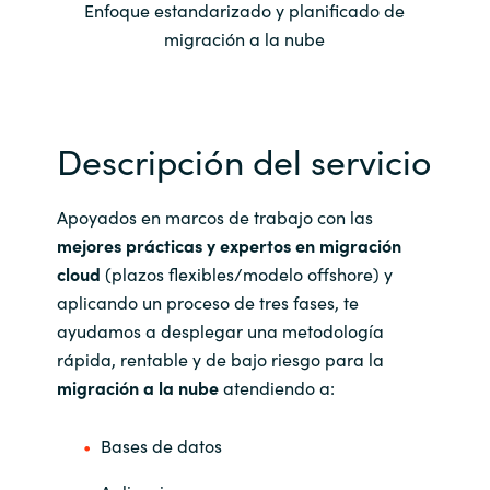
Slovenia
Enfoque estandarizado y planificado de
migración a la nube
Singapore
Spain
Descripción del servicio
Sri Lanka
Apoyados en marcos de trabajo con las
Sweden
mejores prácticas y expertos en migración
cloud
(plazos flexibles/modelo offshore) y
Switzerland
aplicando un proceso de tres fases, te
ayudamos a desplegar una metodología
Ukraine
rápida, rentable y de bajo riesgo para la
migración a la nube
atendiendo a:
United Kingdom
Bases de datos
United States