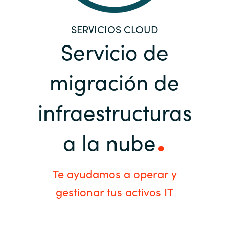
Bulgaria
Sobre Crayon
SERVICIOS CLOUD
Czechia
Servicio de
Contacto
Denmark
migración de
Carrera Profesional
Estonia
infraestructuras
Finland
a la nube
France
Germany
Te ayudamos a operar y
gestionar tus activos IT
Hungary
Iceland