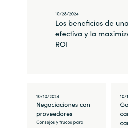
Sri Lanka
10/28/2024
Los beneficios de u
Ukraine
efectiva y la maximiz
ROI
10/10/2024
10/
Negociaciones con
Go
proveedores
ca
ca
Consejos y trucos para