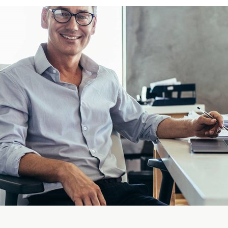
Germany
India
Kuwait
Malaysia
Norway
Poland
Romania
Singapore