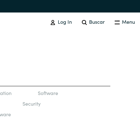
Log In
Buscar
Menu
ADQUISICIÓN DE SOFTWARE
Resumen
Australia
ation
Software
Security
Czechia
tware
Finland