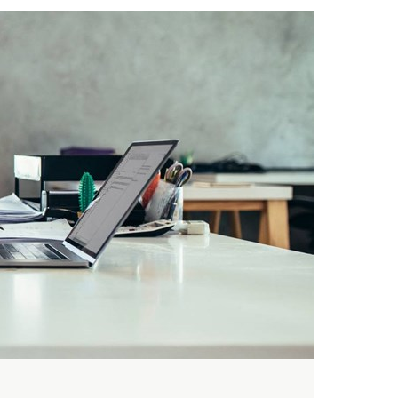
Hungary
Indonesia
Latvia
Middle East
Oman
Portugal
Serbia
Spain