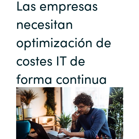
Las empresas
Bulgaria
Sobre Crayon
necesitan
Czechia
Contacto
optimización de
Denmark
costes IT de
Carrera Profesional
Estonia
Finland
forma continua
France
Germany
Hungary
Iceland