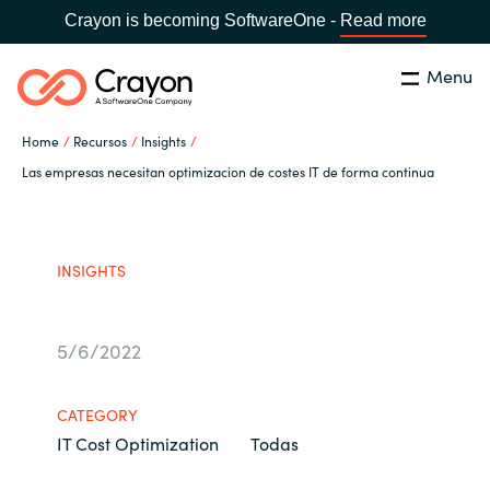
Crayon is becoming SoftwareOne -
Read more
Menu
Buscar
cerrar
Home
Recursos
Insights
Nuestra experiencia
Las empresas necesitan optimizacion de costes IT de forma continua
Country:
Spain
CHOOSE YOUR LANGUAGE
Software Partners
INSIGHTS
Global site
Canal Partner
5/6/2022
Africa
Campañas
Australia
CATEGORY
IT Cost Optimization
Todas
Recursos
Austria