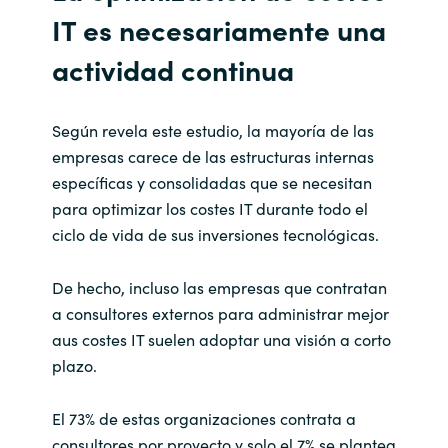
Slovenia
IT es necesariamente una
Singapore
actividad continua
Spain
Según revela este estudio, la mayoría de las
Sri Lanka
empresas carece de las estructuras internas
específicas y consolidadas que se necesitan
Sweden
para optimizar los costes IT durante todo el
ciclo de vida de sus inversiones tecnológicas.
Switzerland
De hecho, incluso las empresas que contratan
Ukraine
a consultores externos para administrar mejor
aus costes IT suelen adoptar una visión a corto
United Kingdom
plazo.
United States
El 73% de estas organizaciones contrata a
consultores por proyecto y solo el 7% se plantea