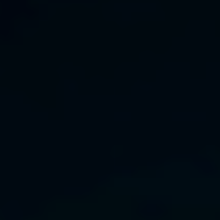
Bulgaria
Ura Crayonilla
Czechia
Kumppanit
Denmark
Estonia
Finland
France
Germany
Hungary
Iceland