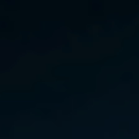
India
Indonesia
Kingdom of Saudi Arabia
Kuwait
Latvia
Lithuania
Malaysia
Middle East
Netherlands