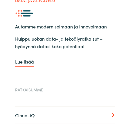
DATA- JA AI-PALVELUT
Autamme modernisoimaan ja innovoimaan
Huippuluokan data- ja tekoälyratkaisut –
hyödynnä datasi koko potentiaali
Lue lisää
RATKAISUMME
Cloud-iQ