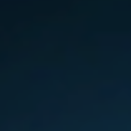
Slovenia
Singapore
Spain
Sri Lanka
Sweden
Switzerland
Ukraine
United Kingdom
United States