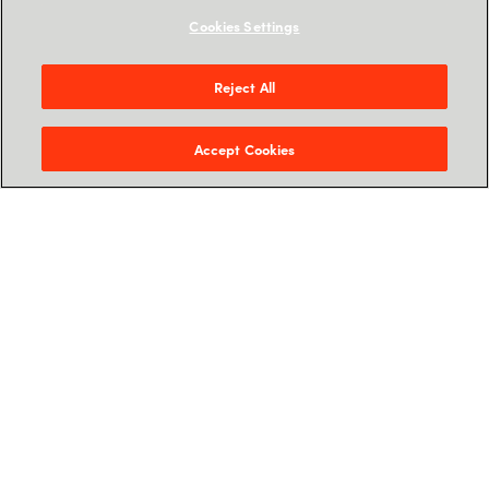
Cookies Settings
Reject All
Accept Cookies
CRAYON RESEARCH
The state of IT cost
optimization in 2025
Our latest research of 2,300 IT decision