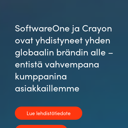
SoftwareOne ja Crayon
ovat yhdistyneet yhden
globaalin brändin alle –
entistä vahvempana
kumppanina
asiakkaillemme
Lue lehdistötiedote