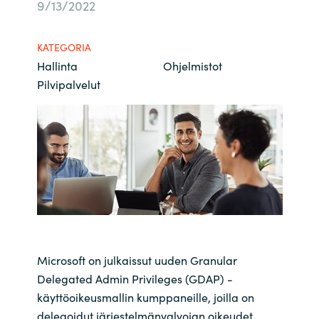
9/13/2022
Bulgaria
Ura Crayonilla
KATEGORIA
Czechia
Hallinta
Ohjelmistot
Kumppanit
Pilvipalvelut
Denmark
Estonia
Finland
France
Germany
Microsoft on julkaissut uuden Granular
Hungary
Delegated Admin Privileges (GDAP) -
käyttöoikeusmallin kumppaneille, joilla on
Iceland
delegoidut järjestelmänvalvojan oikeudet