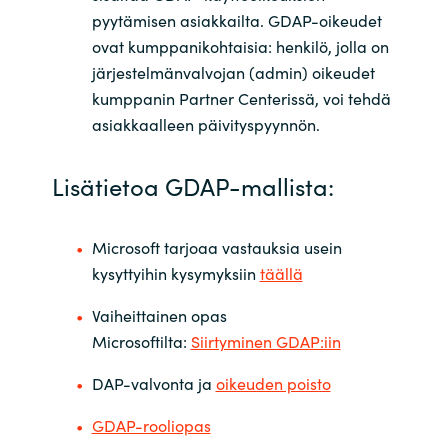
pyytämisen asiakkailta. GDAP-oikeudet
ovat kumppanikohtaisia: henkilö, jolla on
järjestelmänvalvojan (admin) oikeudet
kumppanin Partner Centerissä, voi tehdä
asiakkaalleen päivityspyynnön.
Lisätietoa GDAP-mallista:
Microsoft tarjoaa vastauksia usein
kysyttyihin kysymyksiin
täällä
Vaiheittainen opas
Microsoftilta:
Siirtyminen GDAP:iin
DAP-valvonta ja
oikeuden poisto
GDAP-rooliopas