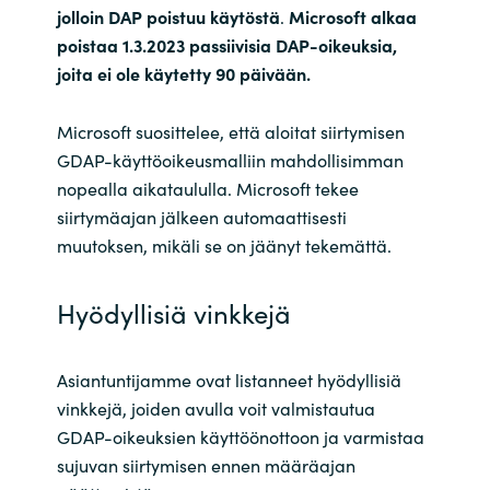
jolloin DAP poistuu käytöstä
.
Microsoft alkaa
poistaa 1.3.2023 passiivisia DAP-oikeuksia,
Norway
joita ei ole käytetty 90 päivään.
Oman
Microsoft suosittelee, että aloitat siirtymisen
GDAP-käyttöoikeusmalliin mahdollisimman
Philippines
nopealla aikataululla. Microsoft tekee
Poland
siirtymäajan jälkeen automaattisesti
muutoksen, mikäli se on jäänyt tekemättä.
Portugal
Hyödyllisiä vinkkejä
Qatar
Asiantuntijamme ovat listanneet hyödyllisiä
Romania
vinkkejä, joiden avulla voit valmistautua
GDAP-oikeuksien käyttöönottoon ja varmistaa
Serbia
sujuvan siirtymisen ennen määräajan