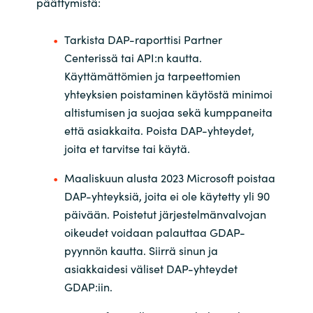
päättymistä:
Slovenia
Singapore
Tarkista DAP-raporttisi Partner
Centerissä tai API:n kautta.
Spain
Käyttämättömien ja tarpeettomien
yhteyksien poistaminen käytöstä minimoi
Sri Lanka
altistumisen ja suojaa sekä kumppaneita
että asiakkaita. Poista DAP-yhteydet,
Sweden
joita et tarvitse tai käytä.
Maaliskuun alusta 2023 Microsoft poistaa
Switzerland
DAP-yhteyksiä, joita ei ole käytetty yli 90
päivään. Poistetut järjestelmänvalvojan
Ukraine
oikeudet voidaan palauttaa GDAP-
United Kingdom
pyynnön kautta. Siirrä sinun ja
asiakkaidesi väliset DAP-yhteydet
United States
GDAP:iin.