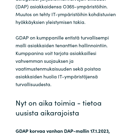
(DAP) asiakkaidensa O365-ympäristöihin.
India
Muutos on tehty IT-ympäristöihin kohdistuvien
hyökkäyksien yleistymisen takia.
Indonesia
GDAP on kumppanille entistä turvallisempi
Kingdom of Saudi Arabia
malli asiakkaiden tenanttien hallinnointiin.
Kumppanina voit tarjota asiakkaillesi
Kuwait
vahvemman suojauksen ja
vaatimustenmukaisuuden sekä poistaa
Latvia
asiakkaiden huolia IT-ympäristöjensä
turvallisuudesta.
Lithuania
Nyt on aika toimia - tietoa
Malaysia
uusista aikarajoista
Middle East
GDAP korvaa vanhan DAP-mallin 17.1.2023,
Netherlands