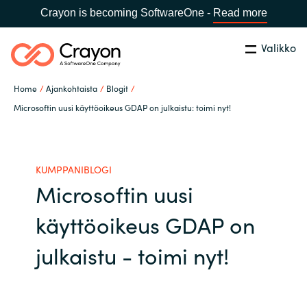
Crayon is becoming SoftwareOne -
Read more
Valikko
Etsi
Sulje
Home
Ajankohtaista
Blogit
Palvelut
Microsoftin uusi käyttöoikeus GDAP on julkaistu: toimi nyt!
Maa:
Finland
VALITSE KIELI
Ohjelmistovalmistajat
KUMPPANIBLOGI
Microsoftin uusi
Global site
Ajankohtaista
käyttöoikeus GDAP on
Africa
Tietoa meistä
julkaistu - toimi nyt!
Australia
Ota yhteyttä
Austria