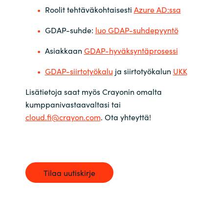
Roolit tehtäväkohtaisesti
Azure AD:ssa
GDAP-suhde:
luo GDAP-suhdepyyntö
Asiakkaan
GDAP-hyväksyntäprosessi
GDAP-siirtotyökalu
ja siirtotyökalun
UKK
Lisätietoja saat myös Crayonin omalta
kumppanivastaavaltasi tai
cloud.fi@crayon.com
. Ota yhteyttä!
Tilaa uutiskirje