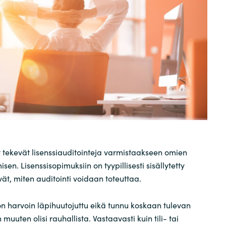
Sweden
United Kingdom
 tekevät lisenssiauditointeja varmistaakseen omien
sen. Lisenssisopimuksiin on tyypillisesti sisällytetty
ät, miten auditointi voidaan toteuttaa.
on harvoin läpihuutojuttu eikä tunnu koskaan tulevan
muuten olisi rauhallista. Vastaavasti kuin tili- tai