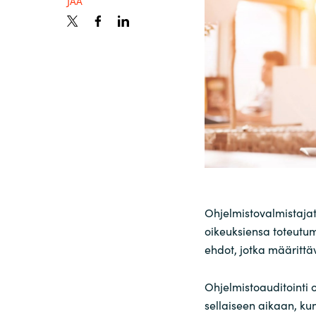
JAA
Sri Lanka
Ukraine
Ohjelmistovalmistajat
oikeuksiensa toteutumi
ehdot, jotka määrittäv
Ohjelmistoauditointi 
sellaiseen aikaan, kun 