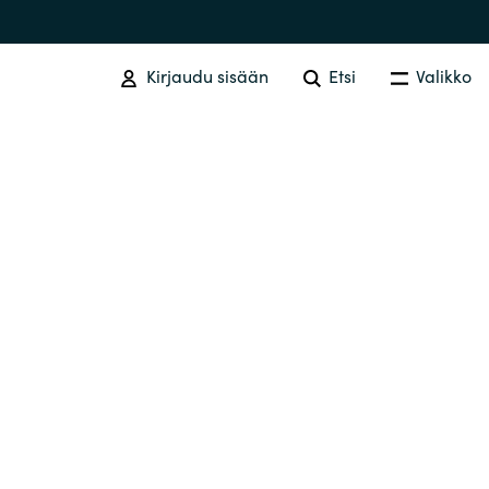
Kirjaudu sisään
Etsi
Valikko
SOFTWARE PROCUREMENT
Overview
Australia
Czechia
Finland