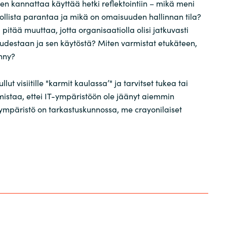
een kannattaa käyttää hetki reflektointiin – mikä meni
llista parantaa ja mikä on omaisuuden hallinnan tila?
ä pitää muuttaa, jotta organisaatiolla olisi jatkuvasti
uudestaan ja sen käytöstä? Miten varmistat etukäteen,
ynny?
llut visiitille "karmit kaulassa’" ja tarvitset tukea tai
istaa, ettei IT-ympäristöön ole jäänyt aiemmin
a ympäristö on tarkastuskunnossa, me crayonilaiset