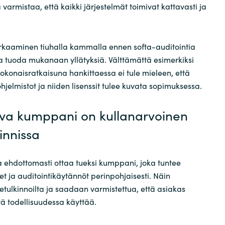
a varmistaa, että kaikki järjestelmät toimivat kattavasti ja
kaaminen tiuhalla kammalla ennen softa-auditointia
a tuoda mukanaan yllätyksiä. Välttämättä esimerkiksi
okonaisratkaisuna hankittaessa ei tule mieleen, että
jelmistot ja niiden lisenssit tulee kuvata sopimuksessa.
va kumppani on kullanarvoinen
innissa
a ehdottomasti ottaa tueksi kumppani, joka tuntee
t ja auditointikäytännöt perinpohjaisesti. Näin
rhetulkinnoilta ja saadaan varmistettua, että asiakas
tä todellisuudessa käyttää.