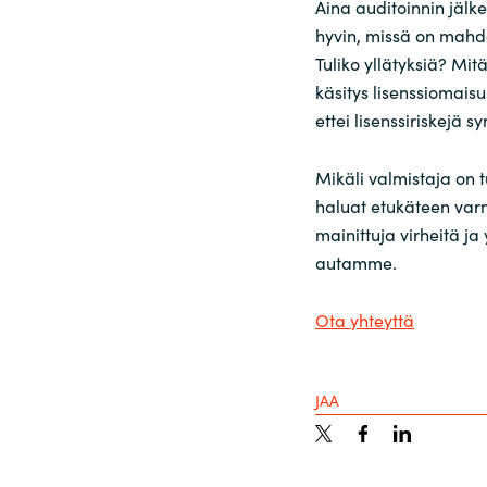
Aina auditoinnin jälk
hyvin, missä on mahdo
Tuliko yllätyksiä? Mit
käsitys lisenssiomais
ettei lisenssiriskejä s
Mikäli valmistaja on tu
haluat etukäteen varm
mainittuja virheitä j
autamme.
Ota yhteyttä
JAA