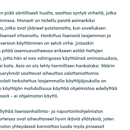
n pidä säntillisesti huolta, saattaa syntyä virheitä, jotka
oinnissa. Monesti on taitettu peistä esimerkiksi
a, jotka ovat jääneet poistamatta, kun sovelluksen
lisenssit irtisanottu. Hankittua lisenssiä laajemman ja
version käyttäminen on selvä virhe. Joissakin
 pitää asennusvaiheessa erikseen estää tiettyjen
, jotta hän ei saa vahingossa käyttöönsä ominaisuuksia,
 ei kata. Asia on siis tehty harmillisen hankalaksi. Väärin
keusryhmät saattavat aiheuttaa odottamattomia
tävästi tarkoitettua laajemmalla käyttäjäjoukolla on
o käyttäjän mahdollisuus käyttää ohjelmistoa edellyttää
nssiä - ei ohjelmiston käyttö.
lyttää lisenssinhallinta- ja raportointiohjelmiston
rteissa ovat aiheuttaneet hyvin ikäviä yllätyksiä, joten
önoton yhteydessä kannattaa luoda myös prosessit