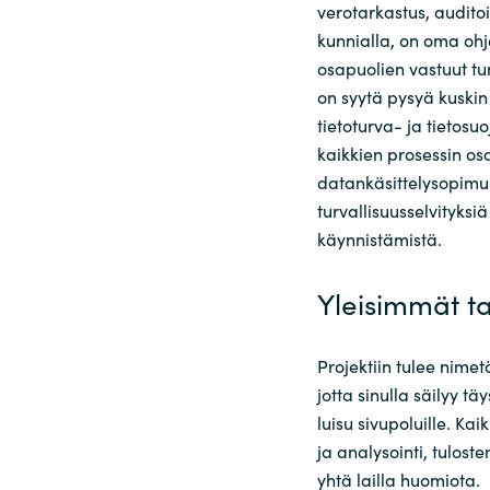
verotarkastus, auditoi
kunnialla, on oma ohj
osapuolien vastuut tun
on syytä pysyä kuskin
tietoturva- ja tietosuoj
kaikkien prosessin osa
datankäsittelysopimuk
turvallisuusselvityksi
käynnistämistä.
Yleisimmät t
Projektiin tulee nime
jotta sinulla säilyy t
luisu sivupoluille. Kai
ja analysointi, tulost
yhtä lailla huomiota.