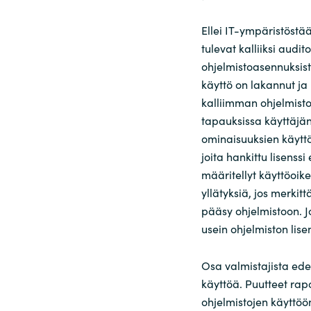
Ellei IT-ympäristöstää
tulevat kalliiksi audit
ohjelmistoasennuksist
käyttö on lakannut ja 
kalliimman ohjelmisto
tapauksissa käyttäjän
ominaisuuksien käyttö
joita hankittu lisenssi
määritellyt käyttöoi
yllätyksiä, jos merkit
pääsy ohjelmistoon. J
usein ohjelmiston lise
Osa valmistajista edel
käyttöä. Puutteet rapo
ohjelmistojen käyttö