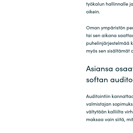
työkalun hallinnalle j
oikein.
Oman ympäristön per
tai sen aikana saatta
puhelinjärjestelmää k
myös sen sisältämät oh
Asiansa osaa
softan audito
Auditointiin kannatta
valmistajan sopimukse
vältytään kalliilta vi
maksaa vain siitä, mi