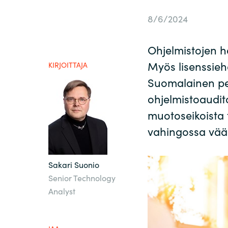
France
Ota yhteyttä
8/6/2024
Iceland
Ohjelmistojen ha
Ura Crayonilla
Kingdom of Saudi Arabia
Myös lisenssieh
KIRJOITTAJA
Suomalainen per
Lithuania
ohjelmistoaudit
Kumppanit
muotoseikoista t
Netherlands
vahingossa vääri
Philippines
Sakari Suonio
Senior Technology
Qatar
Analyst
Slovenia