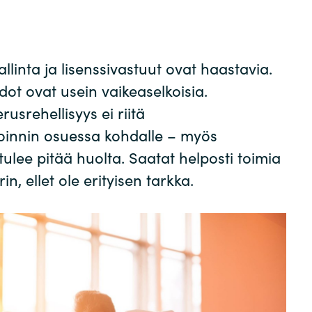
Germany
India
llinta ja lisenssivastuut ovat haastavia.
dot ovat usein vaikeaselkoisia.
Kuwait
usrehellisyys ei riitä
Malaysia
oinnin osuessa kohdalle – myös
ulee pitää huolta. Saatat helposti toimia
Norway
n, ellet ole erityisen tarkka.
Poland
Romania
Singapore