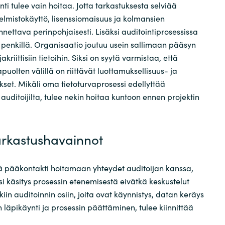
nti tulee vain hoitaa. Jotta tarkastuksesta selviää
elmistokäyttö, lisenssiomaisuus ja kolmansien
nettava perinpohjaisesti. Lisäksi auditointiprosessissa
 penkillä. Organisaatio joutuu usein sallimaan pääsyn
akriittisiin tietoihin. Siksi on syytä varmistaa, että
puolten välillä on riittävät luottamuksellisuus- ja
set. Mikäli oma tietoturvaprosessi edellyttää
ä auditoijilta, tulee nekin hoitaa kuntoon ennen projektin
arkastushavainnot
tä pääkontakti hoitamaan yhteydet auditoijan kanssa,
äysi käsitys prosessin etenemisestä eivätkä keskustelut
kkiin auditoinnin osiin, joita ovat käynnistys, datan keräys
en läpikäynti ja prosessin päättäminen, tulee kiinnittää