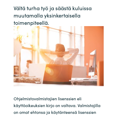
Vältä turha työ ja säästä kuluissa
Bulgaria
Ura Crayonilla
muutamalla yksinkertaisella
Czechia
toimenpiteellä.
Kumppanit
Denmark
Estonia
Finland
France
Germany
Ohjelmistovalmistajien lisenssien eli
Hungary
käyttöoikeuksien kirjo on valtava. Valmistajilla
on omat ehtonsa ja käytänteensä lisenssien
Iceland