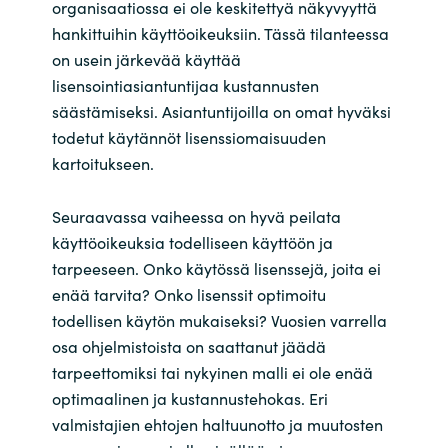
organisaatiossa ei ole keskitettyä näkyvyyttä
hankittuihin käyttöoikeuksiin. Tässä tilanteessa
on usein järkevää käyttää
lisensointiasiantuntijaa kustannusten
säästämiseksi. Asiantuntijoilla on omat hyväksi
todetut käytännöt lisenssiomaisuuden
kartoitukseen.
Seuraavassa vaiheessa on hyvä peilata
käyttöoikeuksia todelliseen käyttöön ja
tarpeeseen. Onko käytössä lisenssejä, joita ei
enää tarvita? Onko lisenssit optimoitu
todellisen käytön mukaiseksi? Vuosien varrella
osa ohjelmistoista on saattanut jäädä
tarpeettomiksi tai nykyinen malli ei ole enää
optimaalinen ja kustannustehokas. Eri
valmistajien ehtojen haltuunotto ja muutosten