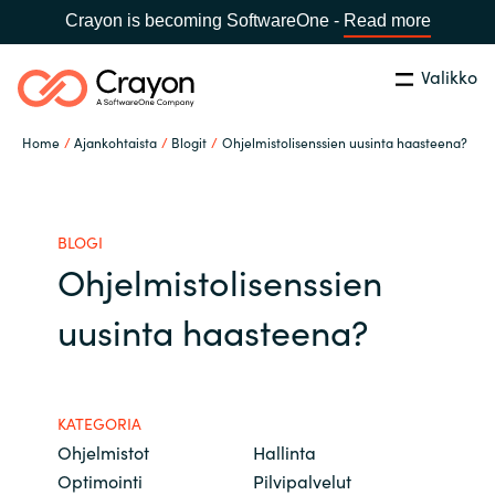
Crayon is becoming SoftwareOne -
Read more
Valikko
Etsi
Sulje
Home
Ajankohtaista
Blogit
Ohjelmistolisenssien uusinta haasteena?
Palvelut
Maa:
Finland
VALITSE KIELI
Ohjelmistovalmistajat
BLOGI
Ohjelmistolisenssien
Global site
Ajankohtaista
uusinta haasteena?
Africa
Tietoa meistä
Australia
KATEGORIA
Ohjelmistot
Hallinta
Ota yhteyttä
Austria
Optimointi
Pilvipalvelut