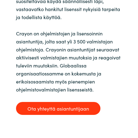
suositeltavaa käydä säännöllisesti läpi,
vastaavatko hankitut lisenssit nykyisiä tarpeita
ja todellista käyttöä.
Crayon on ohjelmistojen ja lisensoinnin
asiantuntija, jolta saat yli 3 500 valmistajan
ohjelmistoja. Crayonin asiantuntijat seuraavat
aktiivisesti valmistajien muutoksia ja reagoivat
tuleviin muutoksiin. Globaalissa
organisaatiossamme on kokemusta ja
erikoisosaamista myös pienempien
ohjelmistovalmistajien lisensseistä.
Ota yhteyttä asiantuntijaan