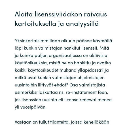
Slovenia
Aloita lisenssiviidakon raivaus
Singapore
kartoituksella ja analyysillä
Spain
Yksinkertaisimmillaan alkuun pääsee käymällä
Sri Lanka
läpi kunkin valmistajan hankitut lisenssit. Mitä
ja kuinka paljon organisaatiossa on aktiivisia
Sweden
käyttöoikeuksia, mistä ne on hankittu ja ovatko
kaikki käyttöoikeudet mukana ylläpidossa? Ja
Switzerland
mitkä ovat kunkin valmistajan ohjelmistojen
uusintoihin liittyvät ehdot? Osa valmistajista
Ukraine
esimerkiksi laskuttaa ns. re-instatement feen,
jos lisenssien uusinta eli license renewal menee
United Kingdom
yli vuosipäivän.
United States
Vastaan on tullut tilanteita, joissa kenelläkään