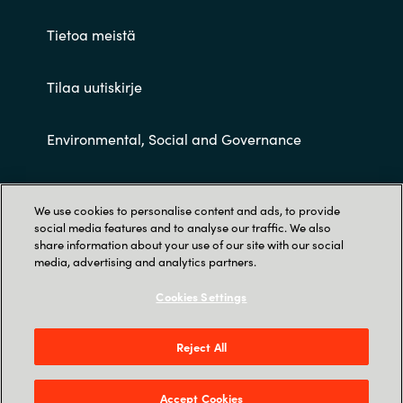
Tietoa meistä
Tilaa uutiskirje
Environmental, Social and Governance
Customer terms and conditions
We use cookies to personalise content and ads, to provide
social media features and to analyse our traffic. We also
share information about your use of our site with our social
media, advertising and analytics partners.
Cookies Settings
Trust Center
Reject All
Crayon Oy, Aku Korhosen tie 4, 6. krs., 00440
Helsinki, Finland
Accept Cookies