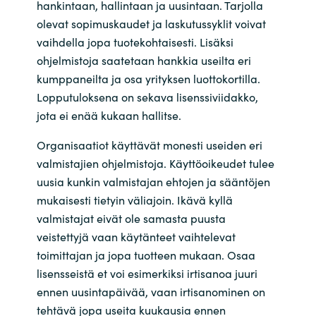
hankintaan, hallintaan ja uusintaan. Tarjolla
olevat sopimuskaudet ja laskutussyklit voivat
India
vaihdella jopa tuotekohtaisesti. Lisäksi
ohjelmistoja saatetaan hankkia useilta eri
Indonesia
kumppaneilta ja osa yrityksen luottokortilla.
Lopputuloksena on sekava lisenssiviidakko,
Kingdom of Saudi Arabia
jota ei enää kukaan hallitse.
Kuwait
Organisaatiot käyttävät monesti useiden eri
valmistajien ohjelmistoja. Käyttöoikeudet tulee
Latvia
uusia kunkin valmistajan ehtojen ja sääntöjen
mukaisesti tietyin väliajoin. Ikävä kyllä
Lithuania
valmistajat eivät ole samasta puusta
veistettyjä vaan käytänteet vaihtelevat
Malaysia
toimittajan ja jopa tuotteen mukaan. Osaa
lisensseistä et voi esimerkiksi irtisanoa juuri
Middle East
ennen uusintapäivää, vaan irtisanominen on
tehtävä jopa useita kuukausia ennen
Netherlands