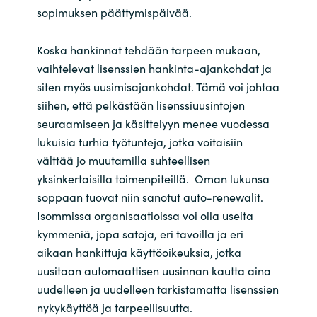
sopimuksen päättymispäivää.
Norway
Koska hankinnat tehdään tarpeen mukaan,
Oman
vaihtelevat lisenssien hankinta-ajankohdat ja
siten myös uusimisajankohdat. Tämä voi johtaa
Philippines
siihen, että pelkästään lisenssiuusintojen
seuraamiseen ja käsittelyyn menee vuodessa
Poland
lukuisia turhia työtunteja, jotka voitaisiin
välttää jo muutamilla suhteellisen
Portugal
yksinkertaisilla toimenpiteillä. Oman lukunsa
soppaan tuovat niin sanotut auto-renewalit.
Qatar
Isommissa organisaatioissa voi olla useita
kymmeniä, jopa satoja, eri tavoilla ja eri
Romania
aikaan hankittuja käyttöoikeuksia, jotka
uusitaan automaattisen uusinnan kautta aina
Serbia
uudelleen ja uudelleen tarkistamatta lisenssien
nykykäyttöä ja tarpeellisuutta.