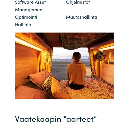
Software Asset
Ohjelmistot
Bulgaria
Management
Ura Crayonilla
Optimointi
Muutoshallinta
Czechia
Hallinta
Kumppanit
Denmark
Estonia
Finland
France
Germany
Hungary
Vaatekaapin ”aarteet”
Iceland