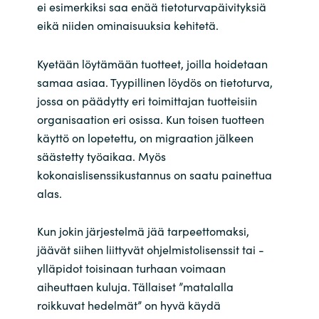
ei esimerkiksi saa enää tietoturvapäivityksiä
eikä niiden ominaisuuksia kehitetä.
Kyetään löytämään tuotteet, joilla hoidetaan
samaa asiaa. Tyypillinen löydös on tietoturva,
jossa on päädytty eri toimittajan tuotteisiin
organisaation eri osissa. Kun toisen tuotteen
käyttö on lopetettu, on migraation jälkeen
säästetty työaikaa. Myös
kokonaislisenssikustannus on saatu painettua
alas.
Kun jokin järjestelmä jää tarpeettomaksi,
jäävät siihen liittyv
ät
ohjelmistolisenssit tai -
ylläpidot toisinaan turhaan voimaan
aiheuttaen kuluja. Tällaiset ”matalalla
roikkuvat hedelmät” on hyvä käydä