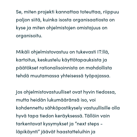
Se, miten projekti kannattaa toteuttaa, riippuu
paljon siitä, kuinka isosta organisaatiosta on
kyse ja miten ohjelmistojen omistajuus on
organisoitu.
Mikäli ohjelmistovastuu
on
tukevasti IT:llä,
kartoitus, keskustelu käyttötapauksista ja
päätökset rationalisoinnista on mahdollista
tehdä muutamassa yhteisessä työpajassa.
Jos ohjelmistovastuulliset ovat hyvin tiedossa,
mutta heidän lukumääränsä iso, voi
kohdennettu sähköpostikysely vastuullisille olla
hyvä tapa tiedon keräyksessä
. Tällöin
vain
tarkentavat kysymykset ja ”next steps -
läpikäynti” jäävät haastatteluihin ja