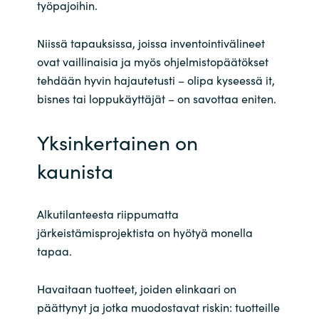
työpajoihin.
Niissä tapauksissa, joissa inventointivälineet
ovat vaillinaisia ja myös ohjelmistopäätökset
tehdään hyvin hajautetusti
– olipa kyseessä it,
bisnes tai loppukäyttäj
ät
–
on savottaa eniten.
Yksinkertainen on
kaunista
Alkutilanteesta riippumatta
järkeistämisprojektista on hyötyä monella
tapaa.
Havaitaan tuotteet, joiden elinkaari on
päättynyt
ja jotka
muodostavat riskin: tuotteille