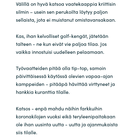
Välillä on hyvä katsoa vaatekaappia kriittisin
India
silmin – usein sen perukoilta löytyy paljon
sellaista, jota ei muistanut omistavansakaan.
Indonesia
Kas
,
ihan kelvolliset golf-kengät, jätetään
Kingdom of Saudi Arabia
talteen - ne kun eivät vie paljoa tilaa. Jos
vaikka innostuisi uudelleen pelaamaan.
Kuwait
Työvaatteiden pitää olla tip-top, samoin
Latvia
päivittäisessä käytössä olevien vapaa-ajan
kamppeiden – pitääpä hävittää virttyneet ja
Lithuania
hankkia kuranttia tilalle.
Malaysia
Katsos
- enpä mahdu näihin farkkuihin
koronakilojen vuoksi eikä teryleenipaitakaan
Middle East
ole ihan uusinta uutta - uutta ja ajanmukaista
siis tilalle
.
Netherlands