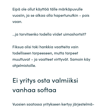
Eipä ole ollut käyttöä tälle märkäpuvulle
Norway
vuosiin, ja se alkaa olla hapertunutkin – pois
vaan.
Oman
…ja tarvitsenko todella viidet uimashortsit?
Philippines
Fiksua olisi toki hankkia vaatteita vain
Poland
todelliseen tarpeeseen, mutta tarpeet
muuttuvat – ja vaatteet virttyvät. Samoin käy
Portugal
ohjelmistoille.
Qatar
Ei yritys osta valmiiksi
Romania
vanhaa softaa
Serbia
Vuosien saatossa yritykseen kertyy järjestelmä-