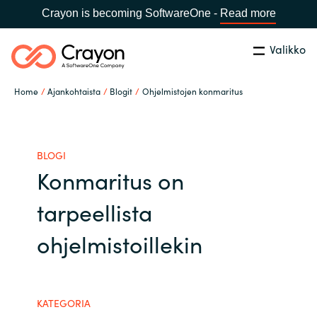
Crayon is becoming SoftwareOne -
Read more
Valikko
Etsi
Sulje
Home
Ajankohtaista
Blogit
Ohjelmistojen konmaritus
Palvelut
Maa:
Finland
VALITSE KIELI
Ohjelmistovalmistajat
BLOGI
Konmaritus on
Global site
Ajankohtaista
tarpeellista
Africa
ohjelmistoillekin
Tietoa meistä
Australia
Ota yhteyttä
Austria
KATEGORIA