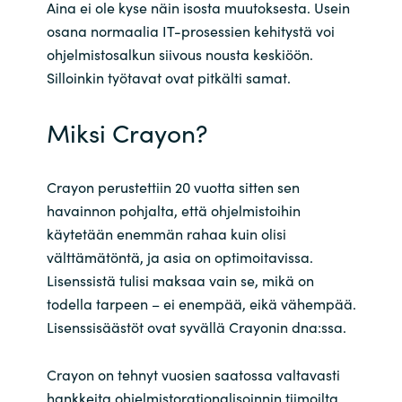
Aina ei ole kyse näin isosta muutoksesta. Usein
osana normaalia IT-prosessien kehitystä voi
ohjelmistosalkun siivous nousta keskiöön.
Silloinkin työtavat ovat pitkälti samat.
Miksi Crayon?
Crayon perustettiin 20 vuotta sitten sen
havainnon pohjalta, että ohjelmistoihin
käytetään enemmän rahaa kuin olisi
välttämätöntä, ja asia on optimoitavissa.
Lisenssistä tulisi maksaa vain se, mikä on
todella tarpeen – ei enempää, eikä vähempää.
Lisenssisäästöt ovat syvällä Crayonin dna:ssa.
Crayon on tehnyt vuosien saatossa valtavasti
hankkeita ohjelmistorationalisoinnin tiimoilta.