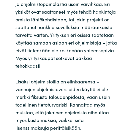
Slovenia
ja ohjelmistopainolastia usein vaivihkaa. Eri
yksiköt ovat saattaneet myös tehdä hankintoja
Singapore
omista lähtökohdistaan, tai jokin projekti on
saattanut hankkia sovelluksia määräaikaista
Spain
tarvetta varten. Yrityksen eri osissa saatetaan
käyttää samaan asiaan eri ohjelmistoja – jotka
Sri Lanka
eivät tietenkään ole keskenään yhteensopivia.
Myös yrityskaupat sotkevat pakkaa
Sweden
tehokkaasti.
Switzerland
Lisäksi ohjelmistoilla on elinkaarensa – 
vanhojen ohjelmistoversioiden käyttö ei ole 
Ukraine
merkki fiksusta taloudenpidosta, vaan usein 
todellinen tietoturvariski. Kannattaa myös 
United Kingdom
muistaa, että jokainen ohjelmisto aiheuttaa 
myös kustannuksia
,
 vaikkei siitä 
United States
lisenssimaksuja perittäisikään. 