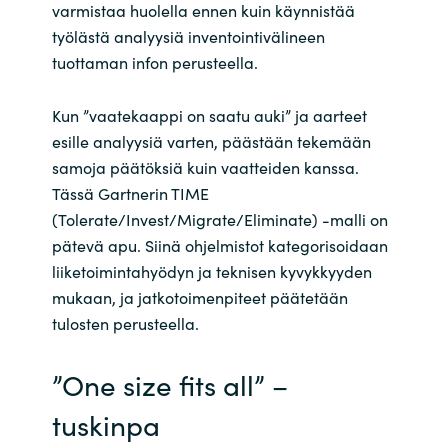
varmistaa huolella ennen kuin käynnistää
työlästä analyysi
ä
inventointivälineen
tuottaman infon perusteella.
Kun ”vaatekaappi on saatu auki” ja aarteet
esille analyysiä varten, päästään tekemään
samoja päätöksiä kuin vaatteiden kanssa.
Tässä Gartnerin TIME
(Tolerate/Invest/Migrate/Eliminate) -malli on
pätevä apu. Siinä ohjelmistot kategorisoidaan
liiketoimintahyödyn ja teknisen kyvykkyyden
mukaan, ja jatkotoimenpiteet päätetään
tulosten perusteella.
”One size fits all” –
tuskinpa