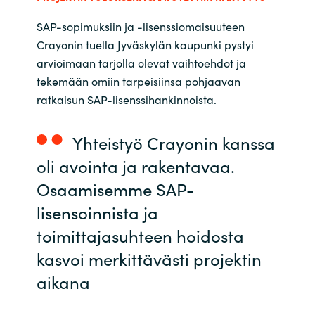
Slovenia
SAP-sopimuksiin ja -lisenssiomaisuuteen
Singapore
Crayonin tuella Jyväskylän kaupunki pystyi
arvioimaan tarjolla olevat vaihtoehdot ja
Spain
tekemään omiin tarpeisiinsa pohjaavan
ratkaisun SAP-lisenssihankinnoista.
Sri Lanka
Yhteistyö Crayonin kanssa
Sweden
oli avointa ja rakentavaa.
Switzerland
Osaamisemme SAP-
lisensoinnista ja
Ukraine
toimittajasuhteen hoidosta
United Kingdom
kasvoi merkittävästi projektin
aikana
United States