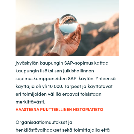
Bulgaria
Ura Crayonilla
Czechia
Kumppanit
Denmark
Estonia
Jyväskylän kaupungin SAP-sopimus kattaa
Finland
kaupungin lisäksi sen julkishallinnon
sopimuskumppaneiden SAP-käytön. Yhteensä
France
käyttäjiä oli yli 10 000. Tarpeet ja käyttötavat
eri toimijoiden välillä eroavat toisistaan
Germany
merkittävästi.
HAASTEENA PUUTTEELLINEN HISTORIATIETO
Hungary
Organisaatiomuutokset ja
henkilöstövaihdokset sekä toimittajalla että
Iceland