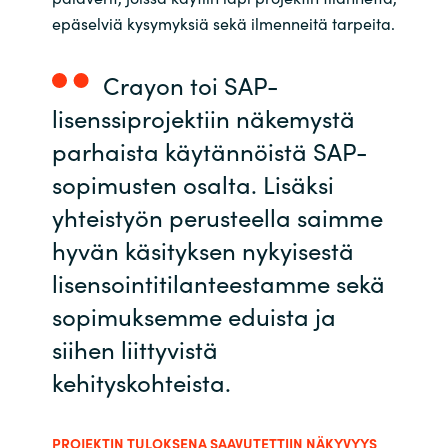
epäselviä kysymyksiä sekä ilmenneitä tarpeita.
Norway
Crayon toi SAP-
Oman
lisenssiprojektiin näkemystä
parhaista käytännöistä SAP-
Philippines
sopimusten osalta. Lisäksi
Poland
yhteistyön perusteella saimme
hyvän käsityksen nykyisestä
Portugal
lisensointitilanteestamme sekä
Qatar
sopimuksemme eduista ja
siihen liittyvistä
Romania
kehityskohteista.
Serbia
PROJEKTIN TULOKSENA SAAVUTETTIIN NÄKYVYYS