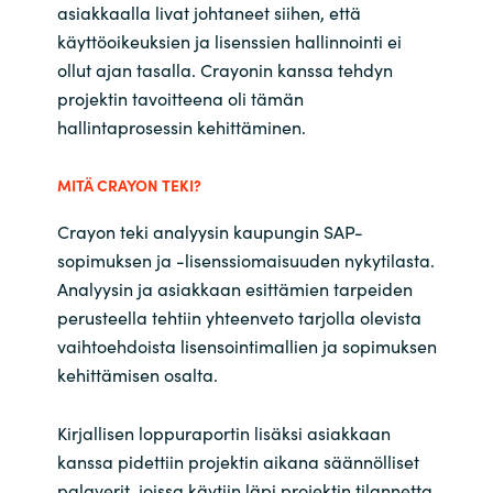
asiakkaalla livat johtaneet siihen, että
India
käyttöoikeuksien ja lisenssien hallinnointi ei
ollut ajan tasalla. Crayonin kanssa tehdyn
Indonesia
projektin tavoitteena oli tämän
hallintaprosessin kehittäminen.
Kingdom of Saudi Arabia
MITÄ CRAYON TEKI?
Kuwait
Crayon teki analyysin kaupungin SAP-
sopimuksen ja -lisenssiomaisuuden nykytilasta.
Latvia
Analyysin ja asiakkaan esittämien tarpeiden
perusteella tehtiin yhteenveto tarjolla olevista
Lithuania
vaihtoehdoista lisensointimallien ja sopimuksen
kehittämisen osalta.
Malaysia
Middle East
Kirjallisen loppuraportin lisäksi asiakkaan
kanssa pidettiin projektin aikana säännölliset
Netherlands
palaverit, joissa käytiin läpi projektin tilannetta,