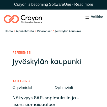
Crayon is becoming SoftwareOne -
Read more
Valikko
Etsi
Sulje
Home
Ajankohtaista
Referenssit
Jyväskylän kaupunki
Palvelut
Maa:
Finland
VALITSE KIELI
Ohjelmistovalmistajat
REFERENSSI
Jyväskylän kaupunki
Global site
Ajankohtaista
Africa
KATEGORIA
Tietoa meistä
Ohjelmistot
Optimointi
Australia
Näkyvyys SAP-sopimuksiin ja -
Ota yhteyttä
Austria
lisenssiomaisuuteen