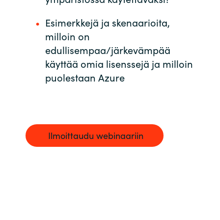
Esimerkkejä ja skenaarioita,
Norway
milloin on
Oman
edullisempaa/järkevämpää
käyttää omia lisenssejä ja milloin
Philippines
puolestaan Azure
Poland
Portugal
Ilmoittaudu webinaariin
Qatar
Romania
Serbia