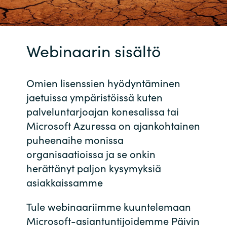
Bulgaria
Ura Crayonilla
Czechia
Webinaarin sisältö
Kumppanit
Denmark
Omien lisenssien hyödyntäminen
Estonia
jaetuissa ympäristöissä kuten
palveluntarjoajan konesalissa tai
Finland
Microsoft Azuressa on ajankohtainen
puheenaihe monissa
France
organisaatioissa ja se onkin
herättänyt paljon kysymyksiä
Germany
asiakkaissamme
Hungary
Tule webinaariimme kuuntelemaan
Microsoft-asiantuntijoidemme Päivin
Iceland