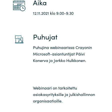
Aika
Slovenia
12.11.2021 klo 9.00-9.30
Singapore
Spain
Puhujat
Sri Lanka
Puhujina webinaarissa Crayonin
Sweden
Microsoft-asiantuntijat Päivi
Kanerva ja Jarkko Hulkkonen.
Switzerland
Ukraine
Webinaari on tarkoitettu
United Kingdom
asiakasyrityksille ja julkishallinnon
organisaatioille.
United States