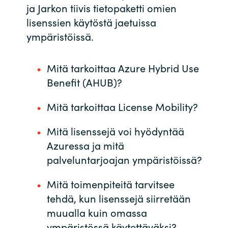
ja Jarkon tiivis tietopaketti omien
India
lisenssien käytöstä jaetuissa
ympäristöissä.
Indonesia
Mitä tarkoittaa Azure Hybrid Use
Kingdom of Saudi Arabia
Benefit (AHUB)?
Kuwait
Mitä tarkoittaa License Mobility?
Latvia
Mitä lisenssejä voi hyödyntää
Azuressa ja mitä
Lithuania
palveluntarjoajan ympäristöissä?
Malaysia
Mitä toimenpiteitä tarvitsee
tehdä, kun lisenssejä siirretään
Middle East
muualla kuin omassa
ympäristössä käytettäväksi?
Netherlands