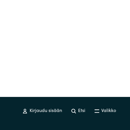
Hungary
Indonesia
Latvia
Middle East
Oman
Portugal
Serbia
Kirjaudu sisään
Etsi
Valikko
Spain