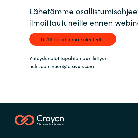
France
Lähetämme osallistumisohjee
Ota yhteyttä
ilmoittautuneille ennen webin
Iceland
Ura Crayonilla
Kingdom of Saudi Arabia
Lisää tapahtuma kalenteriisi
Lithuania
Yhteydenotot tapahtumaan liittyen:
Kumppanit
heli.suomivuori@crayon.com
Netherlands
Philippines
Qatar
Slovenia