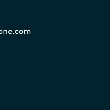
Sweden
United Kingdom
eone.com