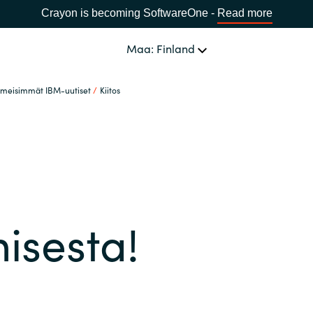
Crayon is becoming SoftwareOne -
Read more
Maa: Finland
iimeisimmät IBM-uutiset
Kiitos
PALVELUT
Software Procurement
VALITSE KIELI
IT Cost Management
Africa
Cloud services
isesta!
Bulgaria
Data ja AI
Estonia