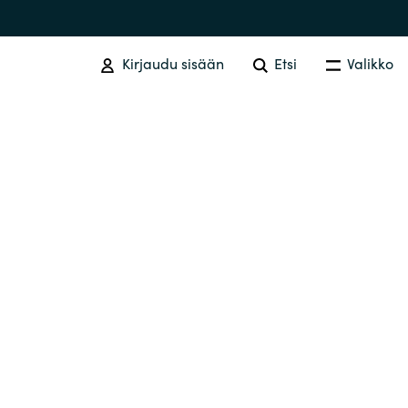
Kirjaudu sisään
Etsi
Valikko
SOFTWARE PROCUREMENT
Overview
Australia
Czechia
Finland