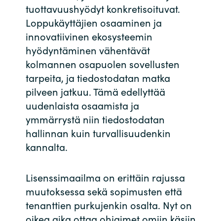
tuottavuushyödyt konkretisoituvat.
India
Loppukäyttäjien osaaminen ja
innovatiivinen ekosysteemin
Indonesia
hyödyntäminen vähentävät
kolmannen osapuolen sovellusten
Kingdom of Saudi Arabia
tarpeita, ja tiedostodatan matka
pilveen jatkuu. Tämä edellyttää
Kuwait
uudenlaista osaamista ja
ymmärrystä niin tiedostodatan
Latvia
hallinnan kuin turvallisuudenkin
Lithuania
kannalta.
Malaysia
Lisenssimaailma on erittäin rajussa
muutoksessa sekä sopimusten että
Middle East
tenanttien purkujenkin osalta. Nyt on
oikea aika ottaa ohjaimet omiin käsiin
Netherlands