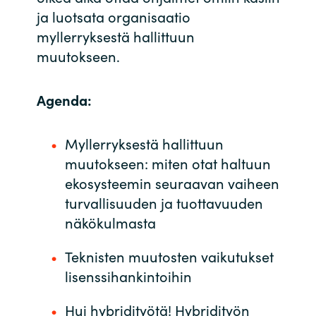
ja luotsata organisaatio
Norway
myllerryksestä hallittuun
muutokseen.
Oman
Agenda:
Philippines
Poland
Myllerryksestä hallittuun
muutokseen: miten otat haltuun
Portugal
ekosysteemin seuraavan vaiheen
turvallisuuden ja tuottavuuden
Qatar
näkökulmasta
Romania
Teknisten muutosten vaikutukset
lisenssihankintoihin
Serbia
Hui hybridityötä! Hybridityön