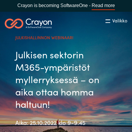
Crayon is becoming SoftwareOne -
Read more
Valikko
Etsi
Sulje
JULKISHALLINNON WEBINAARI
Palvelut
Julkisen sektorin
Maa:
Finland
VALITSE KIELI
Ohjelmistovalmistajat
M365-ympäristöt
myllerryksessä – on
Global site
Ajankohtaista
aika ottaa homma
Africa
haltuun!
Tietoa meistä
Australia
Aika: 25.10.2022 klo 9-9.45
Ota yhteyttä
Austria