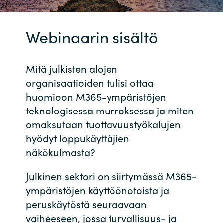
Bulgaria
Ura Crayonilla
Webinaarin sisältö
Czechia
Kumppanit
Denmark
Mitä julkisten alojen
organisaatioiden tulisi ottaa
Estonia
huomioon M365-ympäristöjen
teknologisessa murroksessa ja miten
Finland
omaksutaan tuottavuustyökalujen
hyödyt loppukäyttäjien
France
näkökulmasta?
Germany
Julkinen sektori on siirtymässä M365-
ympäristöjen käyttöönotoista ja
Hungary
peruskäytöstä seuraavaan
vaiheeseen, jossa turvallisuus- ja
Iceland