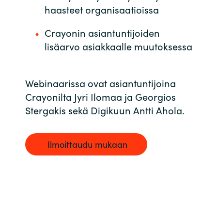
Slovenia
haasteet organisaatioissa
Singapore
Crayonin asiantuntijoiden
lisäarvo asiakkaalle muutoksessa
Spain
Sri Lanka
Webinaarissa ovat asiantuntijoina
Crayonilta Jyri Ilomaa ja Georgios
Sweden
Stergakis sekä Digikuun Antti Ahola.
Switzerland
Ilmoittaudu mukaan
Ukraine
United Kingdom
United States