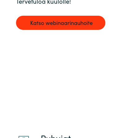
Tervetuloa kuulolle!
Norway
Katso webinaarinauhoite
Oman
Philippines
Poland
Portugal
Qatar
Romania
Serbia
Puhujat