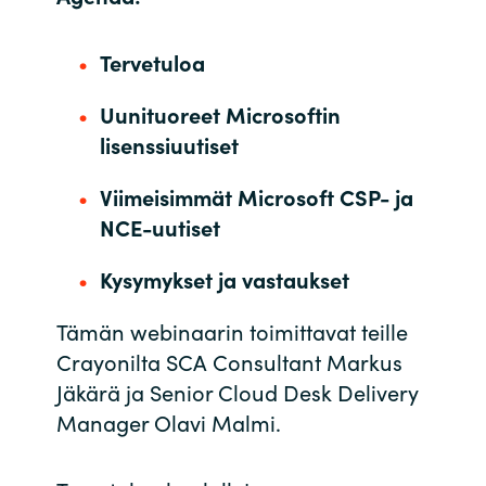
India
Tervetuloa
Indonesia
Uunituoreet Microsoftin
lisenssiuutiset
Kingdom of Saudi Arabia
Viimeisimmät Microsoft CSP- ja
Kuwait
NCE-uutiset
Latvia
Kysymykset ja vastaukset
Lithuania
Tämän webinaarin toimittavat teille
Crayonilta SCA Consultant Markus
Malaysia
Jäkärä ja Senior Cloud Desk Delivery
Manager Olavi Malmi.
Middle East
Netherlands