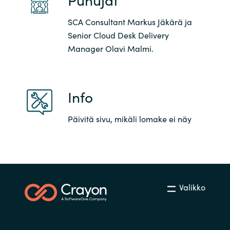
Slovenia
SCA Consultant Markus Jäkärä ja
Singapore
Senior Cloud Desk Delivery
Manager Olavi Malmi.
Spain
Sri Lanka
Info
Sweden
Päivitä sivu, mikäli lomake ei näy
Switzerland
Ukraine
United Kingdom
Valikko
United States