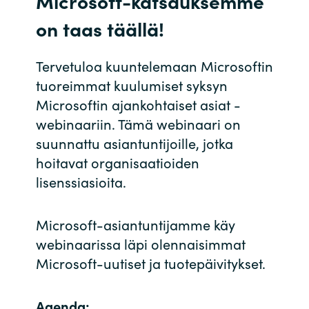
Microsoft-katsauksemme
Bulgaria
on taas täällä!
Ura Crayonilla
Czechia
Tervetuloa kuuntelemaan Microsoftin
Kumppanit
tuoreimmat kuulumiset syksyn
Denmark
Microsoftin ajankohtaiset asiat -
webinaariin. Tämä webinaari on
Estonia
suunnattu asiantuntijoille, jotka
Finland
hoitavat organisaatioiden
lisenssiasioita.
France
Microsoft-asiantuntijamme käy
Germany
webinaarissa läpi olennaisimmat
Microsoft-uutiset ja tuotepäivitykset.
Hungary
Iceland
Agenda: