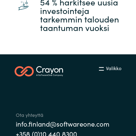
54 % harkitsee uusia
Slovenia
investointeja
tarkemmin talouden
Singapore
taantuman vuoksi
Spain
Sri Lanka
Sweden
Valikko
Switzerland
Ukraine
United Kingdom
Ota yhteyttä
info.finland@softwareone.com
United States
+358 (0)10 440 8300