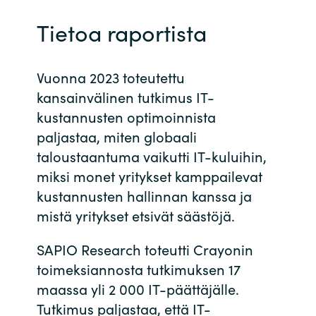
Bulgaria
Tietoa raportista
Ura Crayonilla
Czechia
Vuonna 2023 toteutettu
Kumppanit
Denmark
kansainvälinen tutkimus IT-
kustannusten optimoinnista
Estonia
paljastaa, miten globaali
taloustaantuma vaikutti IT-kuluihin,
Finland
miksi monet yritykset kamppailevat
kustannusten hallinnan kanssa ja
France
mistä yritykset etsivät säästöjä.
Germany
SAPIO Research toteutti Crayonin
toimeksiannosta tutkimuksen 17
Hungary
maassa yli 2 000 IT-päättäjälle.
Tutkimus paljastaa, että IT-
Iceland