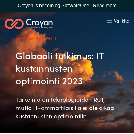
Crayon is becoming SoftwareOne -
Read more
Valikko
Etsi
Sulje
ILMAINEN RAPORTTI
Palvelut
Globaali tutkimus: IT-
Maa:
Finland
VALITSE KIELI
Ohjelmistovalmistajat
kustannusten
optimointi 2023
Global site
Ajankohtaista
Africa
Tärkeintä on teknologioiden ROI,
Tietoa meistä
mutta IT-ammattilaisilla ei ole aikaa
Australia
kustannusten optimointiin
Ota yhteyttä
Austria