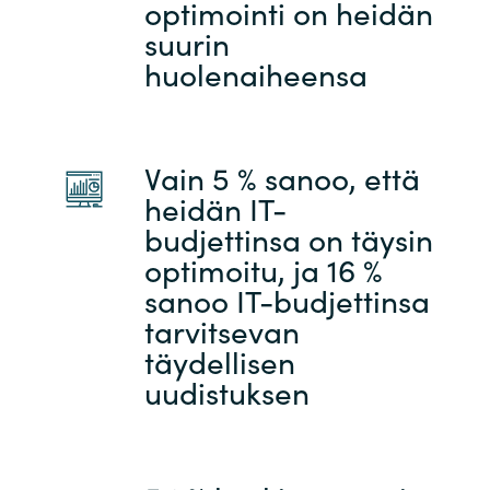
optimointi on heidän
suurin
Norway
huolenaiheensa
Oman
Philippines
Vain 5 % sanoo, että
heidän IT-
Poland
budjettinsa on täysin
optimoitu, ja 16 %
Portugal
sanoo IT-budjettinsa
tarvitsevan
Qatar
täydellisen
uudistuksen
Romania
Serbia