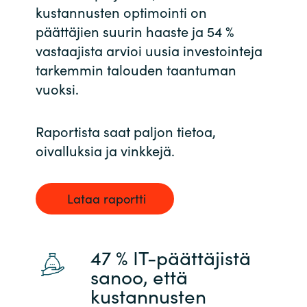
kustannusten optimointi on
India
päättäjien suurin haaste ja 54 %
vastaajista arvioi uusia investointeja
Indonesia
tarkemmin talouden taantuman
vuoksi.
Kingdom of Saudi Arabia
Raportista saat paljon tietoa,
Kuwait
oivalluksia ja vinkkejä.
Latvia
Lataa raportti
Lithuania
Malaysia
47 % IT-päättäjistä
Middle East
sanoo, että
kustannusten
Netherlands