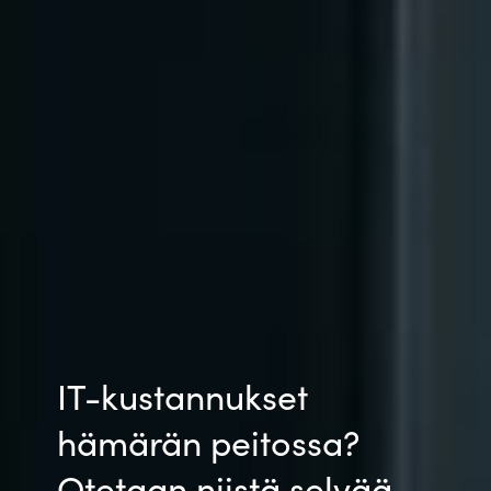
IT-kustannukset
hämärän peitossa?
Otetaan niistä selvää.