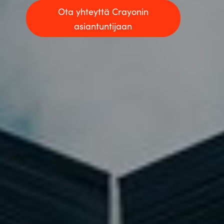
Ota yhteyttä Crayonin
asiantuntijaan