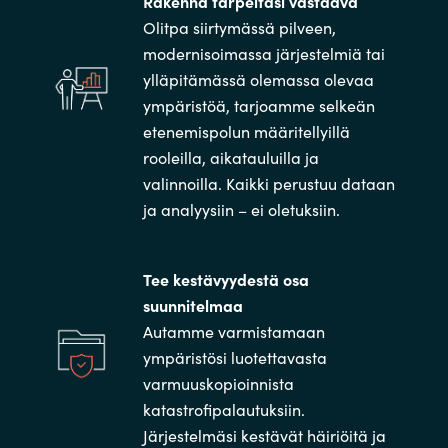
Rakenna tarpeitasi vastaava
Olitpa siirtymässä pilveen,
modernisoimassa järjestelmiä tai
ylläpitämässä olemassa olevaa
ympäristöä, tarjoamme selkeän
etenemispolun määritellyillä
rooleilla, aikatauluilla ja
valinnoilla. Kaikki perustuu dataan
ja analyysiin – ei oletuksiin.
Tee kestävyydestä osa
suunnitelmaa
Autamme varmistamaan
ympäristösi luotettavasta
varmuuskopioinnista
katastrofipalautuksiin.
Järjestelmäsi kestävät häiriöitä ja