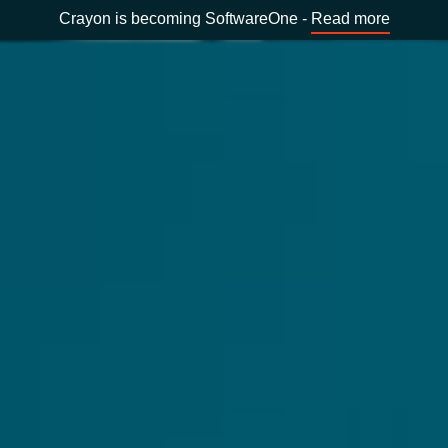
Crayon is becoming SoftwareOne -
Read more