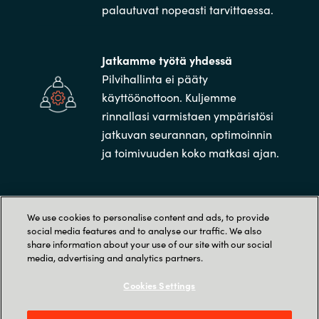
palautuvat nopeasti tarvittaessa.
Jatkamme työtä yhdessä
Pilvihallinta ei pääty
käyttöönottoon. Kuljemme
rinnallasi varmistaen ympäristösi
jatkuvan seurannan, optimoinnin
ja toimivuuden koko matkasi ajan.
We use cookies to personalise content and ads, to provide
social media features and to analyse our traffic. We also
Miksi Crayon?
share information about your use of our site with our social
media, advertising and analytics partners.
Cookies Settings
Aina asiakkaan puolella.
Aina jalat maassa.