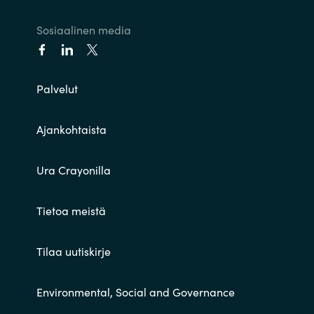
India
Sosiaalinen media
Indonesia
Palvelut
Kingdom of Saudi Arabia
Ajankohtaista
Kuwait
Latvia
Ura Crayonilla
Lithuania
Tietoa meistä
Malaysia
Tilaa uutiskirje
Middle East
Environmental, Social and Governance
Netherlands