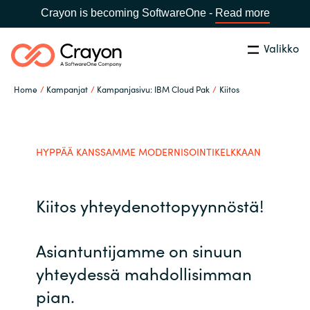
Crayon is becoming SoftwareOne -
Read more
Valikko
Etsi
Sulje
Home
Kampanjat
Kampanjasivu: IBM Cloud Pak
Kiitos
Palvelut
Maa:
Finland
VALITSE KIELI
Ohjelmistovalmistajat
HYPPÄÄ KANSSAMME MODERNISOINTIKELKKAAN
Global site
Ajankohtaista
Kiitos yhteydenottopyynnöstä!
Africa
Tietoa meistä
Asiantuntijamme on sinuun
Australia
yhteydessä mahdollisimman
Ota yhteyttä
pian.
Austria