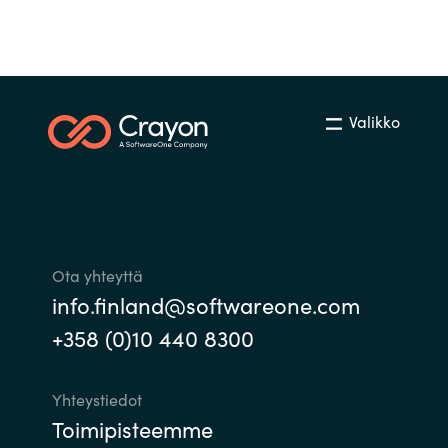
Bulgaria
Ura Crayonilla
Czechia
Kumppanit
Valikko
Denmark
Estonia
Finland
Ota yhteyttä
France
info.finland@softwareone.com
Germany
+358 (0)10 440 8300
Hungary
Yhteystiedot
Toimipisteemme
Iceland