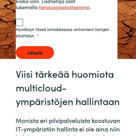
koska vain. Lisätietoja saat
lukemalla
tietosuojaselosteemme
.
Norway
Oman
Hyväksyn tässä lomakkeessa antamieni tietojen
käsittelyn
Philippines
Lähetä
Poland
Viisi tärkeää huomiota
Portugal
multicloud-
Qatar
ympäristöjen hallintaan
Romania
Monista eri pilvipalveluista koostuvan
Serbia
IT-ympäristön hallinta ei ole aina niin