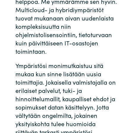
helppoa. Me ymmärämme sen hyvin.
Slovenia
Multicloud- ja hybridiympäristöt
Singapore
tuovat mukanaan aivan uudenlaista
kompleksisuutta niin
Spain
ohjelmistolisensointiin, tietoturvaan
kuin päivittäiseen IT-osastojen
Sri Lanka
toimintaan.
Sweden
Ympäristösi monimutkaistuu sitä
mukaa kun sinne lisätään uusia
Switzerland
toimittajia. Jokaisella valmistajalla on
erilaiset palvelut, tuki- ja
Ukraine
hinnoittelumallit, kaupalliset ehdot ja
sopimukset datan käsittelyyn. Jotta
United Kingdom
vältytään ongelmilta, jokainen
United States
yksityiskohta tulee huomioida
riittävän tarkasti ympäristösi