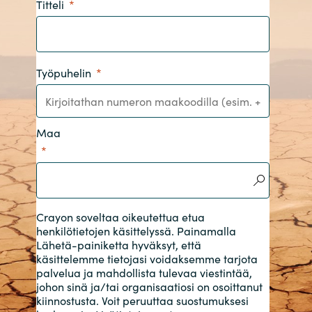
Titteli
India
Indonesia
Työpuhelin
Kingdom of Saudi Arabia
Kuwait
Maa
Latvia
Lithuania
Crayon soveltaa oikeutettua etua
henkilötietojen käsittelyssä. Painamalla
Malaysia
Lähetä-painiketta hyväksyt, että
käsittelemme tietojasi voidaksemme tarjota
palvelua ja mahdollista tulevaa viestintää,
Middle East
johon sinä ja/tai organisaatiosi on osoittanut
kiinnostusta. Voit peruuttaa suostumuksesi
Netherlands