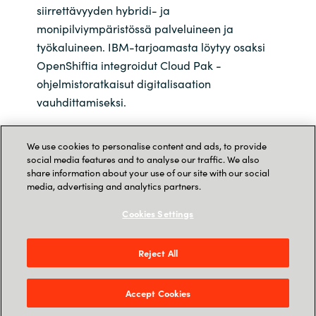
siirrettävyyden hybridi- ja
monipilviympäristössä palveluineen ja
työkaluineen. IBM-tarjoamasta löytyy osaksi
OpenShiftia integroidut Cloud Pak -
ohjelmistoratkaisut digitalisaation
vauhdittamiseksi.
Nina Lönnqvist, Red Hat Myyntijohtaja, Crayon
We use cookies to personalise content and ads, to provide
social media features and to analyse our traffic. We also
share information about your use of our site with our social
Ohjelmistorobotiikka (RPA) automatisoi
media, advertising and analytics partners.
toistuvat rutiinityöt. Miten asiantuntijan työtä
voidaan automatisoita?
Cookies Settings
Hyperautomaation ja tekoälyn avulla voidaan
Reject All
edelleen yhtenäistää ja nopeuttaa
monimutkaisia työkulkuja, niiden käsittelyä ja
Accept Cookies
päätöksentekoa.