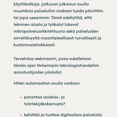
käyttökatkoja. Jatkuvan julkaisun avulla
muutoksia palveluihin voidaan tuoda päivittäin
tai jopa useammin. Tämä edellyttää, että
tekninen alusta ja työkalut tukevat
mikropalveluarkkitehtuuria sekä palveluiden
siirrettävyyttä maantieteellisesti turvallisesti ja
kustannustehokkaasti.
Tervetuloa webinaarin, jossa sukelletaan
tämän ajan tärkeimpiin teknologiatrendeihin
asiantuntijoiden johdolla!
Miten automaation avulla voidaan
parantaa asiakas- ja
työntekijäkokemusta?
kehittää ja tuottaa digitaalisia palveluita