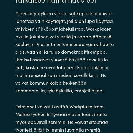
Yleensä yrityksen yleisiä sähköposteja voivat
lähettää vain käyttäjät, joilla on lupa käyttää
yrityksen sähköpostijakelulistaa. Workplacen
avulla jokainen voi viestiä ja saada äänensä
kuuluviin. Viestintä ei toimi enää vain ylhäältä
alas, vaan siitä tulee demokraattisempaa.
Ihmiset osaavat yleensä käyttää sovellusta
heti, koska he ovat tottuneet Facebookiin ja
muihin sosiaalisen median sovelluksiin. He
voivat kommunikoida keskenään
kommenteilla, tykkäyksillä, emojeilla jne.
Esimiehet voivat käyttää Workplace from
Metaa työhön liittyvään viestintään, mutta
myös epävirallisemmin. He voivat sitouttaa
työntekijöitä tiiviimmin luomalla ryhmiä