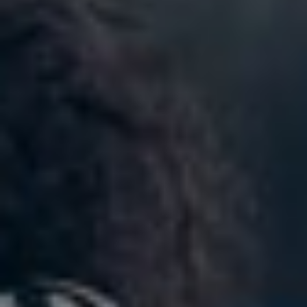
Norway
Oman
Philippines
Poland
Portugal
Qatar
Romania
Serbia