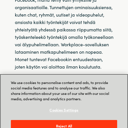
organisaatioille.
Tunnettujen ominaisuuksiensa,
kuten chat, ryhmät, uutiset ja videopuhelut,
ansiosta kaikki työntekijät voivat tehdä
yhteistyötä yhdessä paikassa riippumatta siitä,
työskenteleekö työntekijä omalla työkoneellaan
vai älypuhelimellaan.
Workplace-sovelluksen
lataaminen matkapuhelimeen on nopeaa.
Monet tuntevat Facebookin entuudestaan,
joten käytön voi aloittaa ilman koulutusta.
Katso kolmeosainen Workplace from Meta -
We use cookies to personalise content and ads, to provide
webinaarisarjamme:
Mitä
,
Miksi
ja
Miten
.
social media features and to analyse our traffic. We also
share information about your use of our site with our social
media, advertising and analytics partners.
Uutiset, ryhmät, chat ja
Cookies Settings
paljon muuta
Reject All