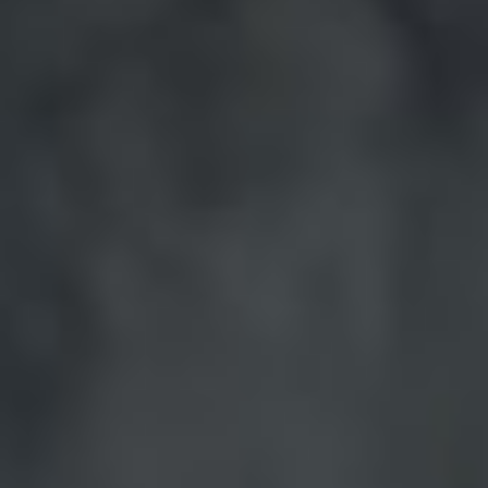
Bulgaria
Ura Crayonilla
Czechia
Kumppanit
Denmark
Estonia
Finland
France
Germany
Hungary
Iceland