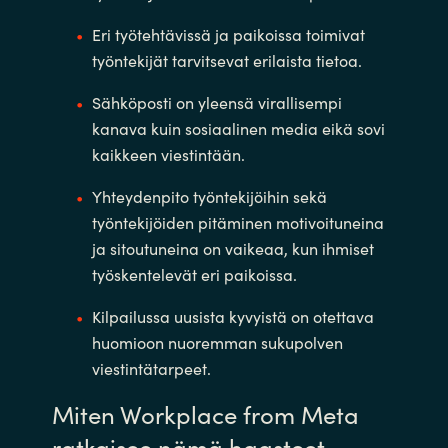
Eri työtehtävissä ja paikoissa toimivat
työntekijät tarvitsevat erilaista tietoa.
Sähköposti on yleensä virallisempi
kanava kuin sosiaalinen media eikä sovi
kaikkeen viestintään.
Yhteydenpito työntekijöihin sekä
työntekijöiden pitäminen motivoituneina
ja sitoutuneina on vaikeaa, kun ihmiset
työskentelevät eri paikoissa.
Kilpailussa uusista kyvyistä on otettava
huomioon nuoremman sukupolven
viestintätarpeet.
Miten Workplace from Meta
ratkaisee nämä haasteet