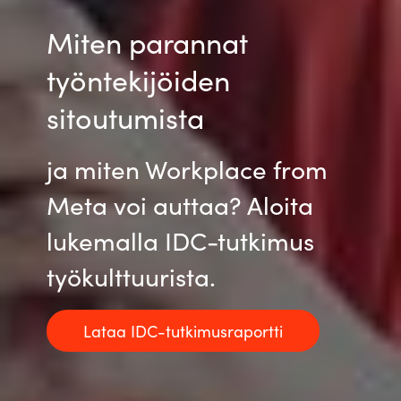
Miten parannat
työntekijöiden
sitoutumista
ja miten Workplace from
Meta voi auttaa? Aloita
lukemalla IDC-tutkimus
työkulttuurista.
Lataa IDC-tutkimusraportti