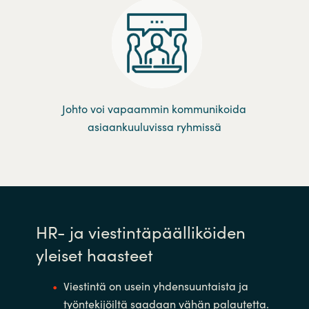
Johto voi vapaammin kommunikoida
asiaankuuluvissa ryhmissä
HR- ja viestintäpäälliköiden
yleiset haasteet
Viestintä on usein yhdensuuntaista ja
työntekijöiltä saadaan vähän palautetta.