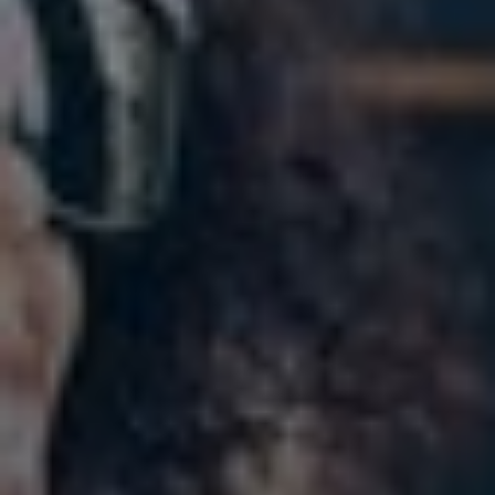
Slovenia
Singapore
Spain
Sri Lanka
Sweden
Switzerland
Ukraine
United Kingdom
United States