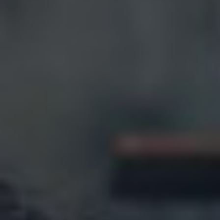
India
Indonesia
Kingdom of Saudi Arabia
Kuwait
Latvia
Lithuania
Malaysia
Middle East
Netherlands