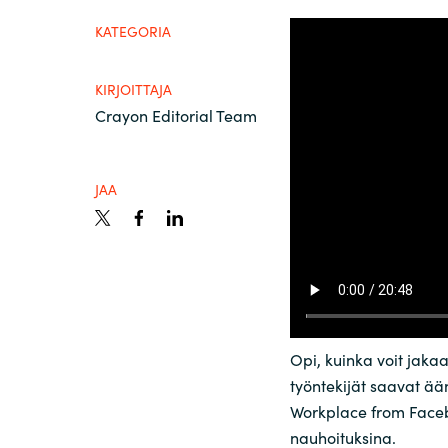
France
Ota yhteyttä
KATEGORIA
Iceland
KIRJOITTAJA
Ura Crayonilla
Crayon Editorial Team
Kingdom of Saudi Arabia
Lithuania
JAA
Kumppanit
Netherlands
Philippines
Opi, kuinka voit jaka
Qatar
työntekijät saavat ä
Workplace from Facebo
Slovenia
nauhoituksina.