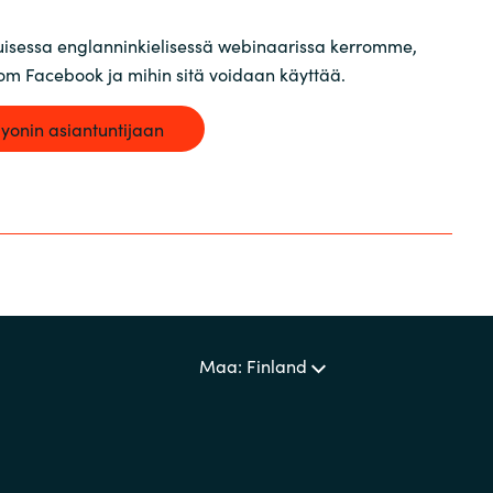
Sweden
tuisessa englanninkielisessä webinaarissa kerromme,
om Facebook ja mihin sitä voidaan käyttää.
United Kingdom
yonin asiantuntijaan
Maa: Finland