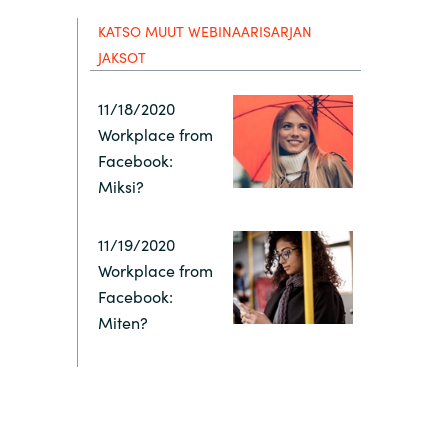
Hungary
KATSO MUUT WEBINAARISARJAN
JAKSOT
Indonesia
11/18/2020
Latvia
Workplace from
Facebook:
Middle East
Miksi?
11/19/2020
Oman
Workplace from
Facebook:
Portugal
Miten?
Serbia
Spain