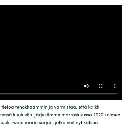
Germany
India
Kuwait
Malaysia
Norway
Poland
a tietoa tehokkaammin ja varmistaa, että kaikki
Romania
änensä kuuluviin. Järjestimme marraskuussa 2020 kolmen
ok -webinaarin sarjan, jotka voit nyt katsoa
Singapore