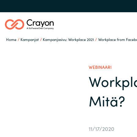
Home
Kampanjat
Kampanjasivu: Workplace 2021
Workplace from Facebo
Palvelut
WEBINAARI
Ohjelmistovalmistajat
Workpl
Global site
Mitä?
Ajankohtaista
Austria
Denmark
Tietoa meistä
11/17/2020