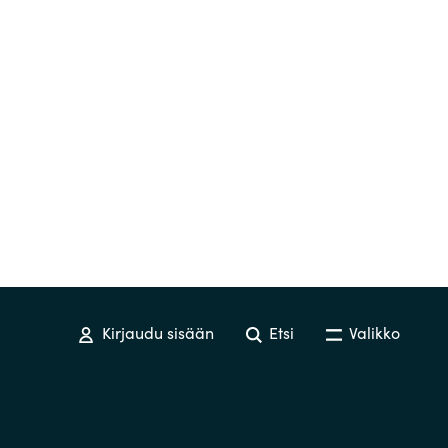
Switzerland
United States
Kirjaudu sisään
Etsi
Valikko