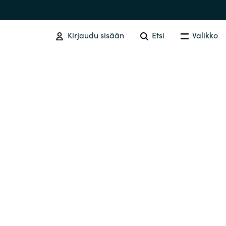
Kirjaudu sisään
Etsi
Valikko
SOFTWARE PROCUREMENT
Overview
Australia
Czechia
Finland