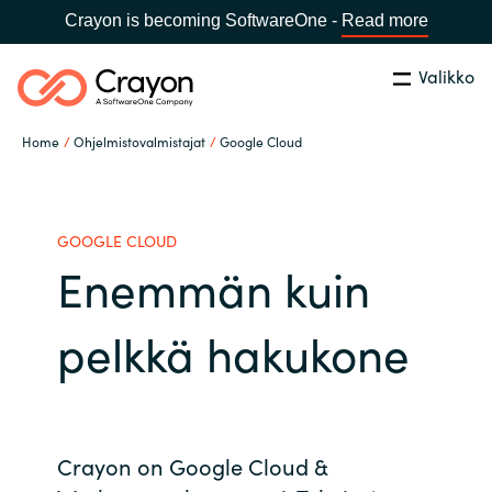
Crayon is becoming SoftwareOne -
Read more
Valikko
Etsi
Sulje
Home
Ohjelmistovalmistajat
Google Cloud
Palvelut
Maa:
Finland
VALITSE KIELI
Ohjelmistovalmistajat
GOOGLE CLOUD
Enemmän kuin
Global site
Ajankohtaista
pelkkä hakukone
Africa
Tietoa meistä
Australia
Ota yhteyttä
Crayon on Google Cloud &
Austria