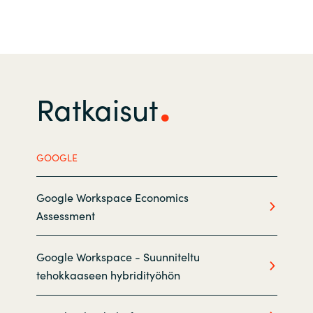
India
Indonesia
Ratkaisut
Kingdom of Saudi Arabia
Kuwait
GOOGLE
Latvia
Google Workspace Economics
Lithuania
Assessment
Malaysia
Google Workspace - Suunniteltu
Middle East
tehokkaaseen hybridityöhön
Netherlands