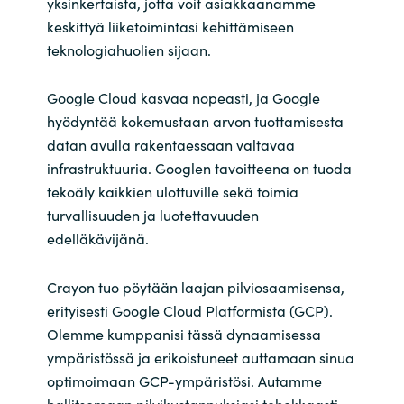
Slovenia
yksinkertaista, jotta voit asiakkaanamme
keskittyä liiketoimintasi kehittämiseen
Singapore
teknologiahuolien sijaan.
Spain
Google Cloud kasvaa nopeasti, ja Google
hyödyntää kokemustaan arvon tuottamisesta
Sri Lanka
datan avulla rakentaessaan valtavaa
infrastruktuuria. Googlen tavoitteena on tuoda
Sweden
tekoäly kaikkien ulottuville sekä toimia
turvallisuuden ja luotettavuuden
Switzerland
edelläkävijänä.
Ukraine
Crayon tuo pöytään laajan pilviosaamisensa,
erityisesti Google Cloud Platformista (GCP).
United Kingdom
Olemme kumppanisi tässä dynaamisessa
ympäristössä ja erikoistuneet auttamaan sinua
United States
optimoimaan GCP-ympäristösi. Autamme
hallitsemaan pilvikustannuksiasi tehokkaasti