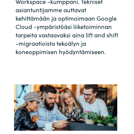
Workspace -kumppani. Tekniset
Bulgaria
asiantuntijamme auttavat
Ura Crayonilla
kehittämään ja optimoimaan Google
Czechia
Cloud -ympäristöäsi liiketoiminnan
Kumppanit
tarpeita vastaavaksi aina lift and shift
Denmark
-migraatioista tekoälyn ja
koneoppimisen hyödyntämiseen.
Estonia
Finland
France
Germany
Hungary
Iceland