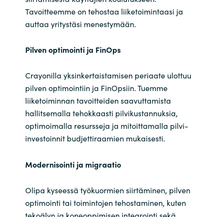
Tavoitteemme on tehostaa liiketoimintaasi ja
auttaa yritystäsi menestymään.
Pilven optimointi ja
FinOps
Crayonilla yksinkertaistamisen periaate ulottuu
pilven optimointiin ja FinOpsiin. Tuemme
liiketoiminnan tavoitteiden saavuttamista
hallitsemalla tehokkaasti pilvikustannuksia,
optimoimalla resursseja ja mitoittamalla pilvi-
investoinnit budjettiraamien mukaisesti.
Modernisointi ja migraatio
Olipa kyseessä työkuormien siirtäminen, pilven
optimointi tai toimintojen tehostaminen, kuten
tekoälyn ja koneoppimisen integrointi sekä