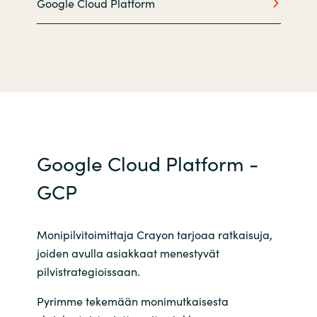
Google Cloud Platform
Norway
Oman
Philippines
Poland
Google Cloud Platform -
Portugal
GCP
Qatar
Monipilvitoimittaja Crayon tarjoaa ratkaisuja,
Romania
joiden avulla asiakkaat menestyvät
pilvistrategioissaan.
Serbia
Pyrimme tekemään monimutkaisesta