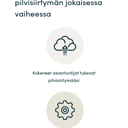
pilvisiirtymän jokaisessa
India
vaiheessa
Indonesia
Kingdom of Saudi Arabia
Kuwait
Latvia
Kokeneet asiantuntijat tukevat
pilvisiirtymääsi
Lithuania
Malaysia
Middle East
Netherlands