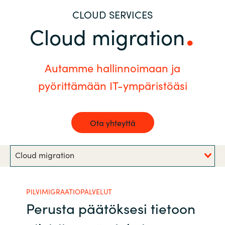
CLOUD SERVICES
Bulgaria
Ura Crayonilla
Cloud migration
Czechia
Kumppanit
Denmark
Autamme hallinnoimaan ja
pyörittämään IT-ympäristöäsi
Estonia
Finland
Ota yhteyttä
France
Cloud migration
Germany
PILVIMIGRAATIOPALVELUT
Hungary
Perusta päätöksesi tietoon
Iceland