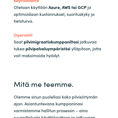
Käyttöönotto
Otetaan käyttöön
Azure, AWS tai GCP
ja
optimoidaan kustannukset, suorituskyky ja
tietoturva.
Operointi
Saat
pilvimigraatiokumppaniltasi
jatkuvaa
tukea
pilvipalveluympäristösi
ylläpitoon, jotta
voit maksimoida hyödyt.
Mitä me teemme.
Olemme sinun puolellasi koko pilvisiirtymän
ajan. Asiantuntevana kumppaninasi
varmistamme hallitun prosessin – aina
suunnittelusta käyttöönottoon ja jatkuvaan