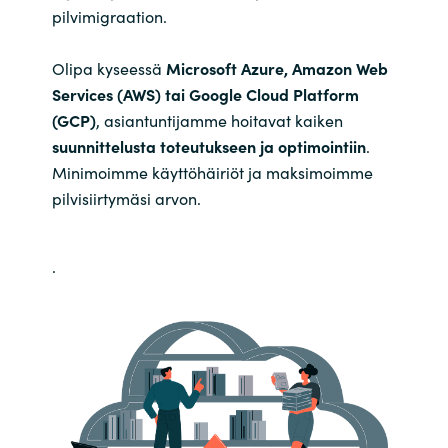
Slovenia
pilvimigraation.
Singapore
Olipa kyseessä
Microsoft Azure, Amazon Web
Services (AWS) tai Google Cloud Platform
Spain
(GCP)
, asiantuntijamme hoitavat kaiken
suunnittelusta toteutukseen ja optimointiin
.
Sri Lanka
Minimoimme käyttöhäiriöt ja maksimoimme
pilvisiirtymäsi arvon.
Sweden
Switzerland
.
Ukraine
United Kingdom
United States