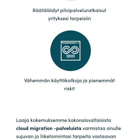
Räätälöidyt pilvipalveluratkaisut
Norway
yrityksesi tarpeisiin
Oman
Philippines
Poland
Portugal
Vähemmän käyttökatkoja ja pienemmät
riskit
Qatar
Romania
Laaja kokemuksemme kokonaisvaltaisista
Serbia
cloud migration -palveluista
varmistaa sinulle
sujuvan ja liiketoimintasi tarpeita vastaavan