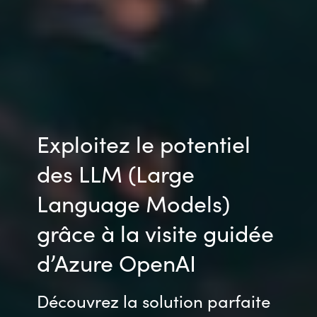
Slovenia
Singapore
Spain
Sri Lanka
Exploitez le potentiel
Sweden
des LLM (Large
Switzerland
Language Models)
Ukraine
grâce à la visite guidée
United Kingdom
d’Azure OpenAI
United States
Découvrez la solution parfaite