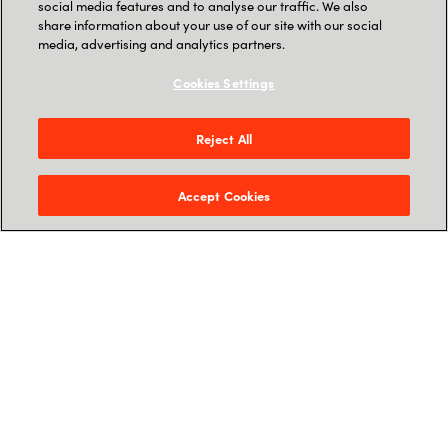
social media features and to analyse our traffic. We also
spécifiques à mon secteur d'activité et à
share information about your use of our site with our social
media, advertising and analytics partners.
mes domaines d’intervention?»
Démocratisez l'accès rapide à toutes les
Cookies Settings
sources de données utiles (documents, e-
mails, bases de données, SharePoint,
Reject All
etc.), grâce à des requêtes en langage
naturel et à des recherches sémantiques.
Accept Cookies
1. Économies de coûts
Automatisez les interactions client et améliorez
les activités de l'entreprise pour une efficacité
accrue et la réduction des coûts.
2. Économies de temps
Automatisez les processus métier et IT.