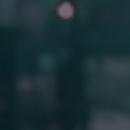
India
Indonesia
Kingdom of Saudi Arabia
Kuwait
Latvia
Lithuania
Malaysia
Middle East
Netherlands