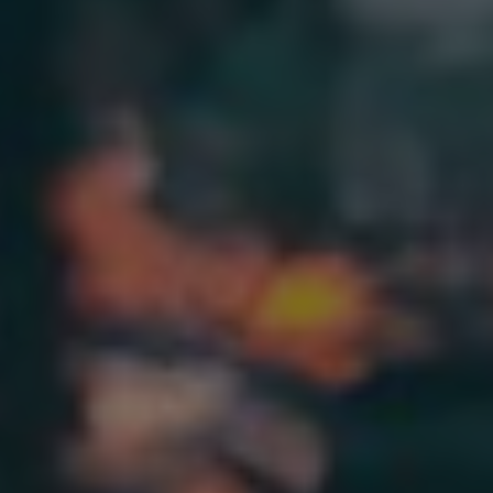
Norway
Oman
Philippines
Poland
Portugal
Qatar
Romania
Serbia