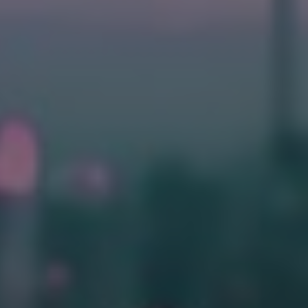
Bulgaria
Nous contacter
Czechia
Carrières
Denmark
Estonia
Finland
France
Germany
Hungary
Iceland