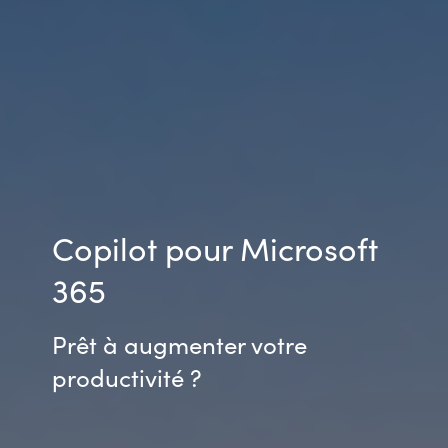
Slovenia
Singapore
Spain
Sri Lanka
Sweden
Copilot pour Microsoft
Switzerland
365
Ukraine
Prêt à augmenter votre
United Kingdom
productivité ?
United States