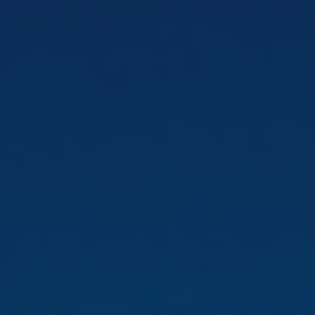
Bulgaria
Nous contacter
Czechia
Carrières
Denmark
Estonia
Finland
France
Germany
Hungary
Iceland