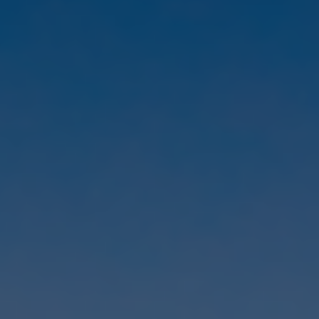
Norway
Oman
Philippines
Poland
Portugal
Qatar
Romania
Serbia