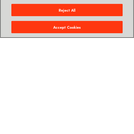
Reject All
Accept Cookies
Une IA responsable et sécurisée
Crayon vous
accompagne dans
l'aventure Copilot
pour M365 !
En tant que partenaire Microsoft,