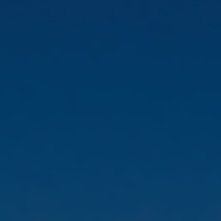
India
Indonesia
Kingdom of Saudi Arabia
Kuwait
Latvia
Lithuania
Malaysia
Middle East
Netherlands