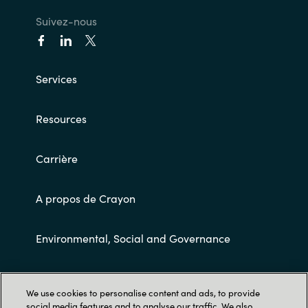
Suivez-nous
Norway
Oman
Services
Philippines
Resources
Poland
Carrière
Portugal
A propos de Crayon
Qatar
Environmental, Social and Governance
Romania
Serbia
Conditions Générales de Ventes
We use cookies to personalise content and ads, to provide
social media features and to analyse our traffic. We also