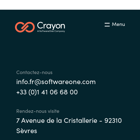
India
Menu
Indonesia
Kingdom of Saudi Arabia
Kuwait
Contactez-nous
Latvia
info.fr@softwareone.com
+33 (0)1 41 06 68 00
Lithuania
Malaysia
Rendez-nous visite
7 Avenue de la Cristallerie - 92310
Middle East
Sèvres
Netherlands