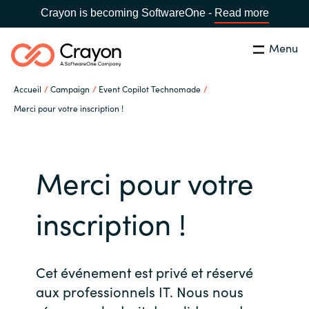
Crayon is becoming SoftwareOne -
Read more
Menu
Rechercher
Fermer
Accueil
Campaign
Event Copilot Technomade
Notre expertise
Merci pour votre inscription !
Pays:
France
CHOISIR UNE LANGUE
Partenaires éditeurs
Merci pour votre
Global site
Ressources
inscription !
Africa
A propos de Crayon
Australia
Cet événement est privé et réservé
Secteur Public
aux professionnels IT. Nous nous
Austria