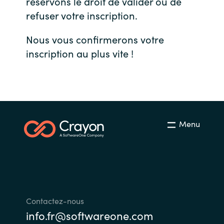
réservons le droit de valider ou de
refuser votre inscription.
Bulgaria
Nous contacter
Nous vous confirmerons votre
Czechia
inscription au plus vite !
Carrières
Denmark
Estonia
Finland
Menu
France
Germany
Hungary
Contactez-nous
info.fr@softwareone.com
Iceland