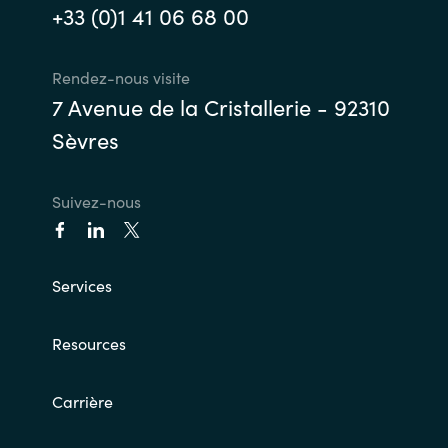
+33 (0)1 41 06 68 00
India
Rendez-nous visite
Indonesia
7 Avenue de la Cristallerie - 92310
Sèvres
Kingdom of Saudi Arabia
Kuwait
Suivez-nous
Latvia
Services
Lithuania
Malaysia
Resources
Middle East
Carrière
Netherlands