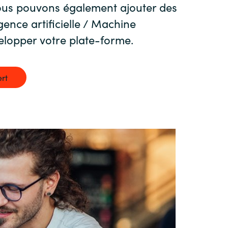
Hungary
us pouvons également ajouter des
gence artificielle / Machine
Indonesia
elopper votre plate-forme.
Latvia
rt
Middle East
Oman
Portugal
Serbia
Spain