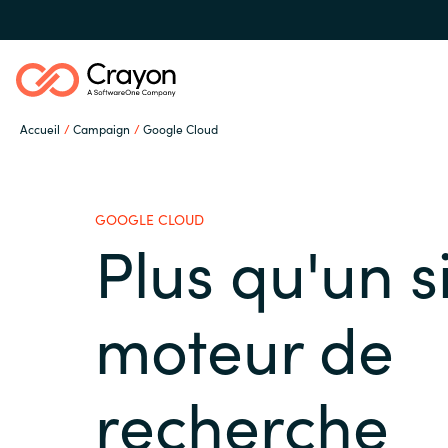
Accueil
Campaign
Google Cloud
Notre expertise
GOOGLE CLOUD
Partenaires éditeurs
Plus qu'un 
Global site
Ressources
moteur de
Austria
recherche
Denmark
A propos de Crayon