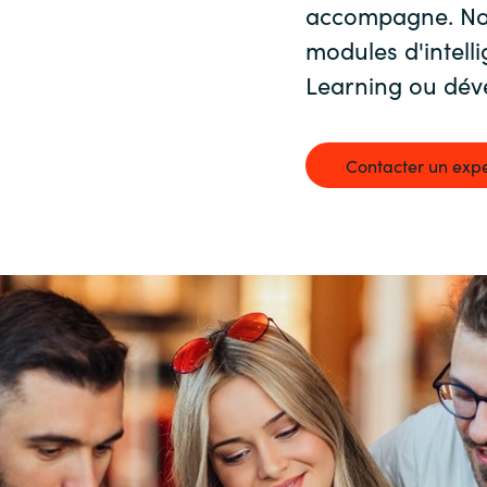
Germany
accompagne.
No
modules d'intelli
India
Learning ou dév
Kuwait
Contacter un expe
Malaysia
Norway
Poland
Romania
Singapore