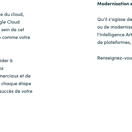
Modernisation 
e du cloud,
Qu'il s'agisse d
ogle Cloud
ou de moderniser
 sein de cet
l'Intelligence A
e comme votre
de plateformes, 
Renseignez-vous
ider à
os
mmerciaux et de
à chaque étape
succès de votre