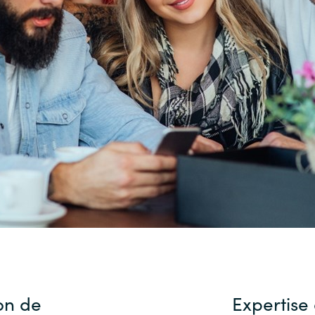
Sweden
United Kingdom
on de
Expertise