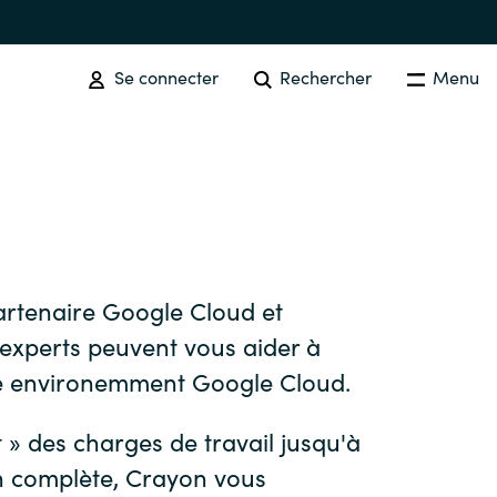
Se connecter
Rechercher
Menu
SOFTWARE PROCUREMENT
Overview
Australia
artenaire Google Cloud et
experts peuvent vous aider à
Czechia
e environemment Google Cloud.
ft » des charges de travail jusqu'à
Finland
on complète, Crayon vous