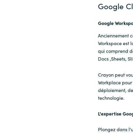
Google C
Google Workspac
Anciennement co
Workspace est la
qui comprend de
Docs ,
Sheets,
Sl
Crayon peut vou
Workplace pour v
déploiement, de 
technologie.
L'expertise Goo
Plongez dans l'