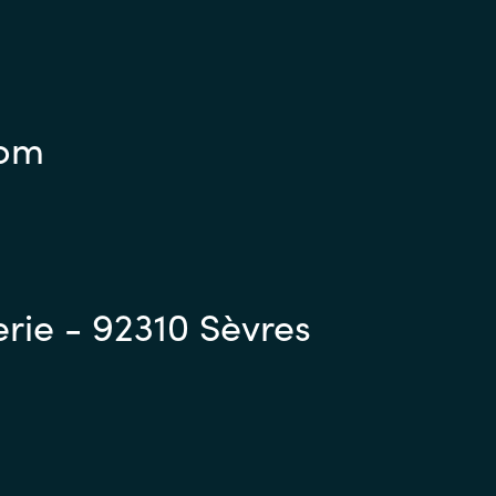
com
erie - 92310 Sèvres