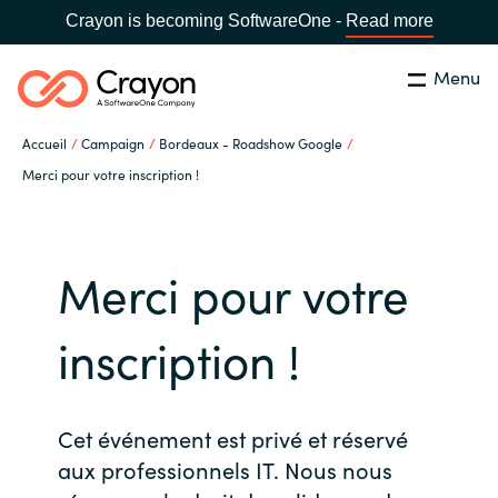
Crayon is becoming SoftwareOne -
Read more
Menu
Rechercher
Fermer
Accueil
Campaign
Bordeaux - Roadshow Google
Notre expertise
Merci pour votre inscription !
Pays:
France
CHOISIR UNE LANGUE
Partenaires éditeurs
Merci pour votre
Global site
Ressources
inscription !
Africa
A propos de Crayon
Australia
Cet événement est privé et réservé
Secteur Public
aux professionnels IT. Nous nous
Austria