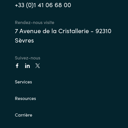
+33 (0)1 41 06 68 00
India
Rendez-nous visite
Indonesia
7 Avenue de la Cristallerie - 92310
Sèvres
Kingdom of Saudi Arabia
Kuwait
Suivez-nous
Latvia
Services
Lithuania
Malaysia
Resources
Middle East
Carrière
Netherlands