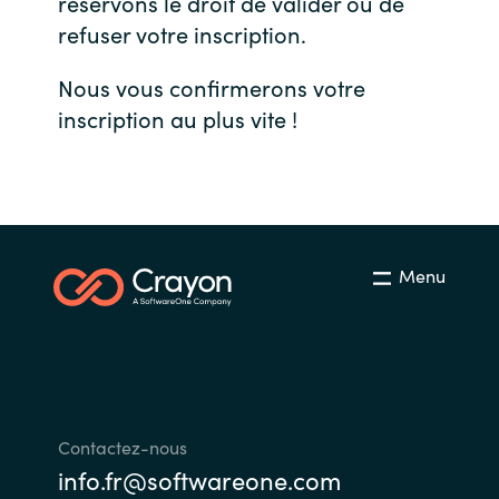
réservons le droit de valider ou de
refuser votre inscription.
Bulgaria
Nous contacter
Nous vous confirmerons votre
Czechia
inscription au plus vite !
Carrières
Denmark
Estonia
Finland
Menu
France
Germany
Hungary
Contactez-nous
info.fr@softwareone.com
Iceland