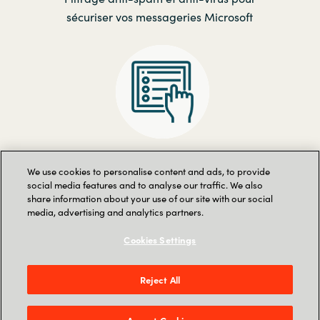
sécuriser vos messageries Microsoft
Gérez simplement la messagerie
We use cookies to personalise content and ads, to provide
Outlook Exchange
social media features and to analyse our traffic. We also
share information about your use of our site with our social
media, advertising and analytics partners.
Cookies Settings
As part of our transition to SoftwareOne, this
Reject All
contact form is no longer available. Please visit
SoftwareOne
to get in touch with us.