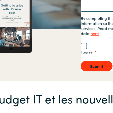
Sweden
By completing thi
information so th
United Kingdom
services. Read m
data
here
I agree
Submit
budget IT et les nouve