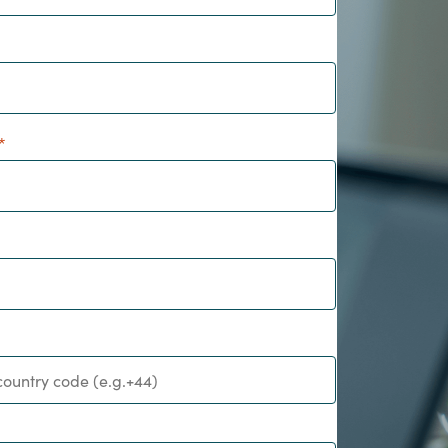
Hungary
Indonesia
Latvia
Middle East
Oman
Portugal
Serbia
Spain