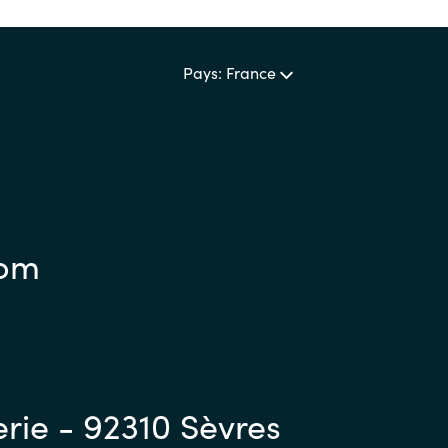
Pays: France
com
erie - 92310 Sèvres