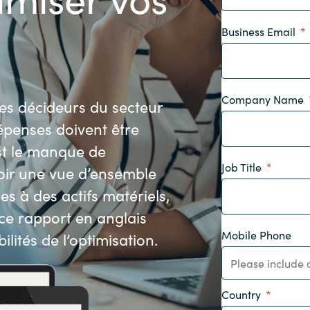
Germany
Business Email
India
Kuwait
Company Name
des décideurs du secteur
épenses doivent être
Malaysia
st le manque de
Job Title
Norway
oir une vue d’ensemble
s à des actifs matériels,
Poland
 ce rapport en anglais
Mobile Phone
ilités de l’optimisation.
Romania
Singapore
Country