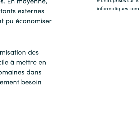
s. En moyenne,
informatiques com
ltants externes
ont pu économiser
imisation des
cile à mettre en
domaines dans
quement besoin