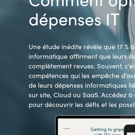
France
dépenses IT
Secteur Public
Iceland
Nous contacter
Kingdom of Saudi Arabia
Une étude inédite révèle que 17 % 
informatique affirment que leurs d
Lithuania
Carrières
complètement revues. Souvent, c’e
Netherlands
compétences qui les empêche d’av
de leurs dépenses informatiques liée
Philippines
sur site, Cloud ou SaaS. Accédez à
pour découvrir les défis et les possib
Qatar
Slovenia