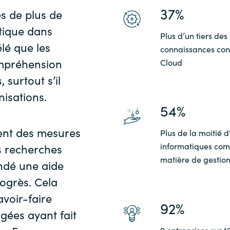
37%
s de plus de
tique dans
Plus d’un tiers de
lé que les
connaissances conc
ompréhension
Cloud
 surtout s’il
nisations.
54%
nent des mesures
Plus de la moitié d’
informatiques comm
s recherches
matière de gestion
ndé une aide
rogrès. Cela
voir-faire
92%
gées ayant fait
9 entreprises sur 1