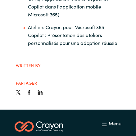
Slovenia
Copilot dans l'application mobile
Microsoft 365)
Singapore
Ateliers Crayon pour Microsoft 365
Spain
Copilot : Présentation des ateliers
personnalisés pour une adoption réussie
Sri Lanka
Sweden
WRITTEN BY
Switzerland
PARTAGER
Ukraine
United Kingdom
Menu
United States