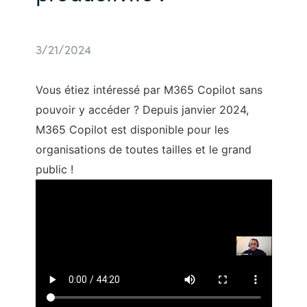
Bulgaria
Nous contacter
3/21/2024
Czechia
Carrières
Denmark
Vous étiez intéressé par M365 Copilot sans
pouvoir y accéder ? Depuis janvier 2024,
Estonia
M365 Copilot est disponible pour les
organisations de toutes tailles et le grand
Finland
public !
France
Germany
Hungary
Iceland