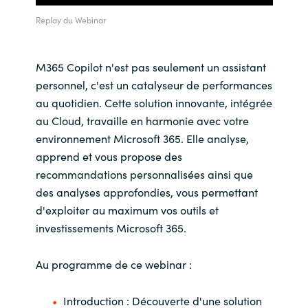
Replay du Webinar
India
Indonesia
M365 Copilot n'est pas seulement un assistant
personnel, c'est un catalyseur de performances
Kingdom of Saudi Arabia
au quotidien. Cette solution innovante, intégrée
au Cloud, travaille en harmonie avec votre
Kuwait
environnement Microsoft 365. Elle analyse,
apprend et vous propose des
Latvia
recommandations personnalisées ainsi que
des analyses approfondies, vous permettant
Lithuania
d'exploiter au maximum vos outils et
investissements Microsoft 365.
Malaysia
Au programme de ce webinar :
Middle East
Introduction : Découverte d'une solution
Netherlands