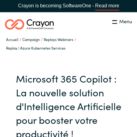
Crayon is becoming SoftwareOne -
Read more
Menu
Rechercher
Fermer
Accueil
Campaign
Replays Webinars
Notre expertise
Replay | Azure Kubernetes Services
Pays:
France
CHOISIR UNE LANGUE
Partenaires éditeurs
Microsoft 365 Copilot :
Global site
Ressources
La nouvelle solution
Africa
d'Intelligence Artificielle
A propos de Crayon
Australia
pour booster votre
Secteur Public
productivité !
Austria