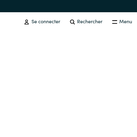
Se connecter
Rechercher
Menu
SOFTWARE PROCUREMENT
Overview
Australia
Czechia
Finland