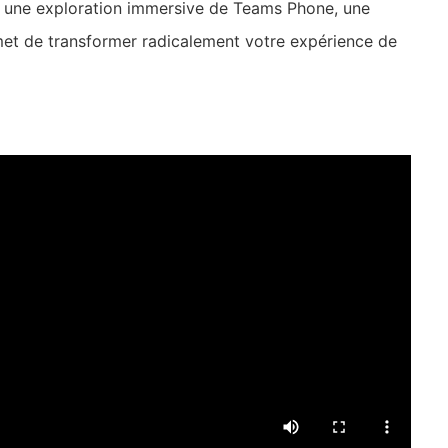
Germany
 une exploration immersive de Teams Phone, une
met de transformer radicalement votre expérience de
India
Kuwait
Malaysia
Norway
Poland
Romania
Singapore