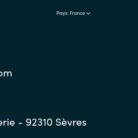
Pays: France
com
erie - 92310 Sèvres