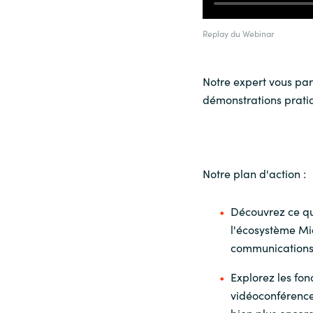
Sri Lanka
Replay du Webinar
Ukraine
Notre expert vous pa
démonstrations prati
Notre plan d'action :
Découvrez ce qu
l'écosystème Mi
communications 
Explorez les fon
vidéoconférence,
bien plus encore